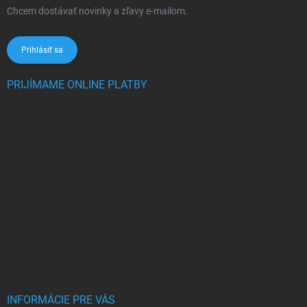
Chcem dostávať novinky a zľavy e-mailom.
Informácie sú určené pre
osoby staršie ako 16 rokov!
Prihlásiť sa
PRIJÍMAME ONLINE PLATBY
INFORMÁCIE PRE VÁS