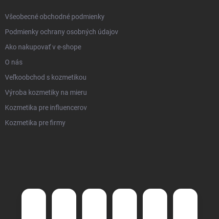
Všeobecné obchodné podmienky
Podmienky ochrany osobných údajov
Ako nakupovať v e-shope
O nás
Veľkoobchod s kozmetikou
Výroba kozmetiky na mieru
Kozmetika pre influencerov
Kozmetika pre firmy