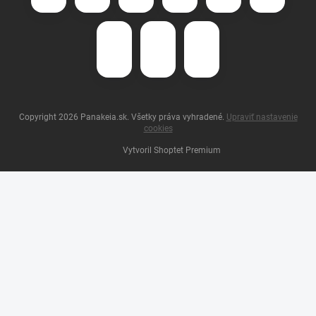
Copyright 2026
Panakeia.sk
. Všetky práva vyhradené.
Upraviť nastavenie
cookies
Vytvoril Shoptet Premium