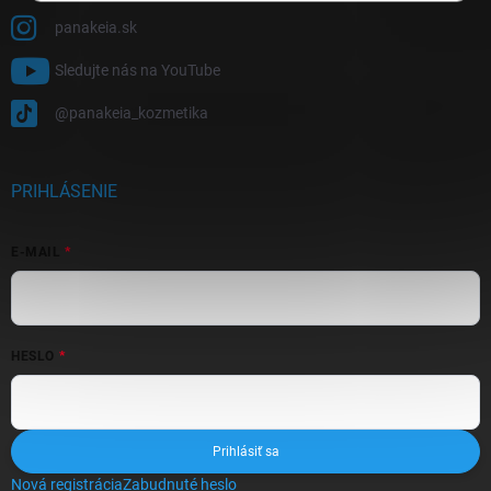
panakeia.sk
Sledujte nás na YouTube
@panakeia_kozmetika
PRIHLÁSENIE
E-MAIL
HESLO
Prihlásiť sa
Nová registrácia
Zabudnuté heslo