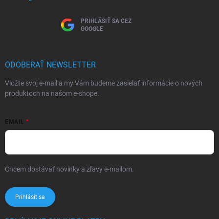
PRIHLÁSIŤ SA CEZ
GOOGLE
ODOBERAŤ NEWSLETTER
Vložte svoj e-mail a my Vám budeme zasielať informácie o nových
produktoch na našom e-shope.
EMAIL
Chcem dostávať novinky a zľavy e-mailom.
Informácie sú určené pre
osoby staršie ako 16 rokov!
Prihlásiť sa