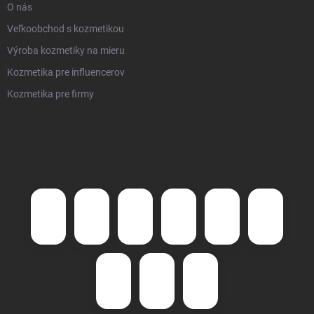
O nás
Veľkoobchod s kozmetikou
Výroba kozmetiky na mieru
Kozmetika pre influencerov
Kozmetika pre firmy