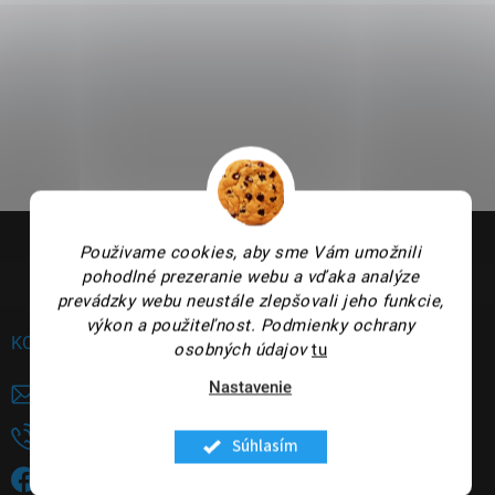
Z
á
Použivame cookies, aby sme Vám umožnili
p
pohodlné prezeranie webu a vďaka analýze
ä
prevádzky webu neustále zlepšovali jeho funkcie,
t
výkon a použiteľnost.
Podmienky ochrany
i
KONTAKT
osobných údajov
tu
e
Nastavenie
panakeia
@
panakeia.sk
+421948735144
Súhlasím
Sledujete nás na FB?