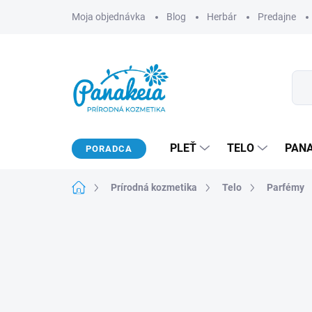
Prejsť
Moja objednávka
Blog
Herbár
Predajne
na
obsah
PLEŤ
TELO
PAN
PORADCA
Domov
Prírodná kozmetika
Telo
Parfémy