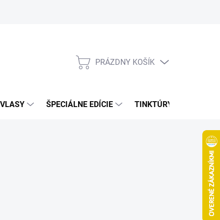
Bonusový program
Veľkoobchod
Referencie
Kariéra
A
PRÁZDNY KOŠÍK
NÁKUPNÝ
KOŠÍK
VLASY
ŠPECIÁLNE EDÍCIE
TINKTÚRY
ZDRAV