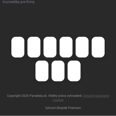
Kozmetika pre firmy
Copyright 2026
Panakeia.sk
. Všetky práva vyhradené.
Upraviť nastavenie
cookies
Vytvoril Shoptet Premium