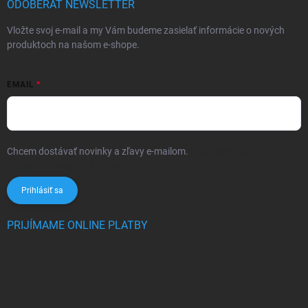
ODOBERAŤ NEWSLETTER
Vložte svoj e-mail a my Vám budeme zasielať informácie o nových
produktoch na našom e-shope.
EMAIL
Chcem dostávať novinky a zľavy e-mailom.
Informácie sú určené pre
osoby staršie ako 16 rokov!
Prihlásiť sa
PRIJÍMAME ONLINE PLATBY