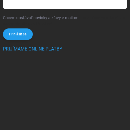
Chcem dostávať novinky a zľavy e-mailom.
Informácie sú určené pre
osoby staršie ako 16 rokov!
Prihlásiť sa
PRIJÍMAME ONLINE PLATBY