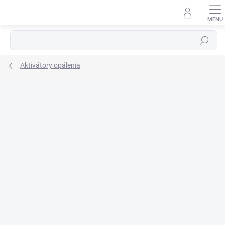
Prejsť
na
obsah
Hľadať
Aktivátory opálenia