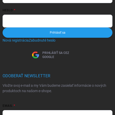
HESLO
Prihlásiť sa
Nová registrácia
Zabudnuté heslo
PRIHLÁSIŤ SA CEZ
GOOGLE
ODOBERAŤ NEWSLETTER
Vložte svoj e-mail a my Vám budeme zasielať informácie o nových
produktoch na našom e-shope.
EMAIL