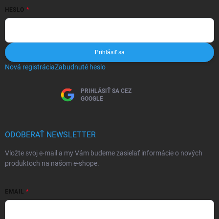
HESLO
Prihlásiť sa
Nová registrácia
Zabudnuté heslo
PRIHLÁSIŤ SA CEZ
GOOGLE
ODOBERAŤ NEWSLETTER
Vložte svoj e-mail a my Vám budeme zasielať informácie o nových
produktoch na našom e-shope.
EMAIL