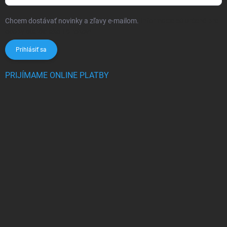
Chcem dostávať novinky a zľavy e-mailom.
Informácie sú určené pre
osoby staršie ako 16 rokov!
Prihlásiť sa
PRIJÍMAME ONLINE PLATBY