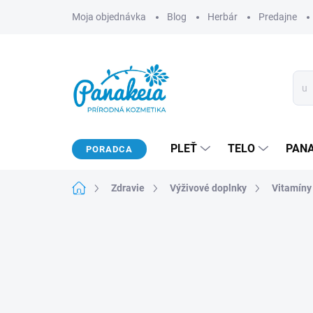
Prejsť
Moja objednávka
Blog
Herbár
Predajne
na
obsah
PLEŤ
TELO
PAN
PORADCA
Domov
Zdravie
Výživové doplnky
Vitamíny 