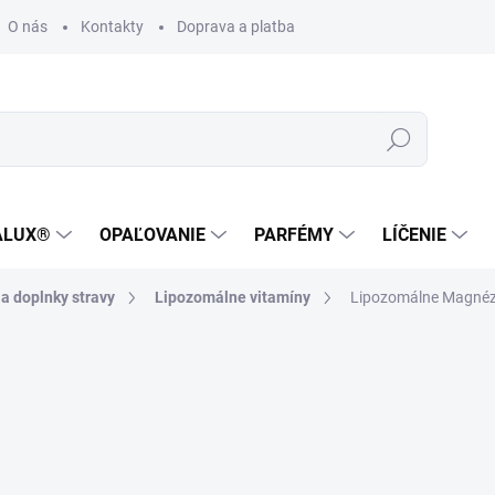
O nás
Kontakty
Doprava a platba
Zákaznícka podpora
Hľadať
ALUX®
OPAĽOVANIE
PARFÉMY
LÍČENIE
a doplnky stravy
Lipozomálne vitamíny
Lipozomálne Magnézi