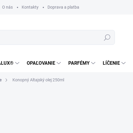
O nás
Kontakty
Doprava a platba
Zákaznícka podpora
Hľadať
ALUX®
OPAĽOVANIE
PARFÉMY
LÍČENIE
e
Konopný Altajský olej 250ml