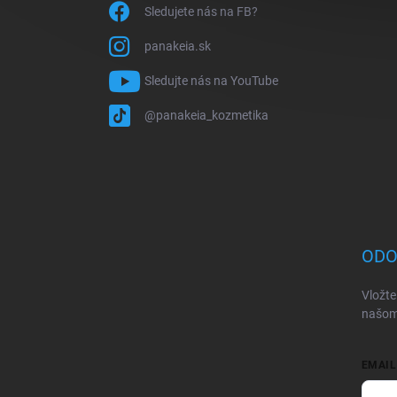
Sledujete nás na FB?
panakeia.sk
Sledujte nás na YouTube
@panakeia_kozmetika
ODO
Vložte
našom
EMAIL