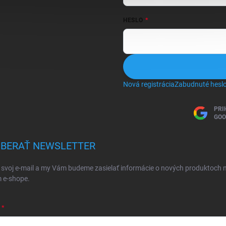
HESLO
Nová registrácia
Zabudnuté hesl
PRI
GOO
BERAŤ NEWSLETTER
 svoj e-mail a my Vám budeme zasielať informácie o nových produktoch 
 e-shope.