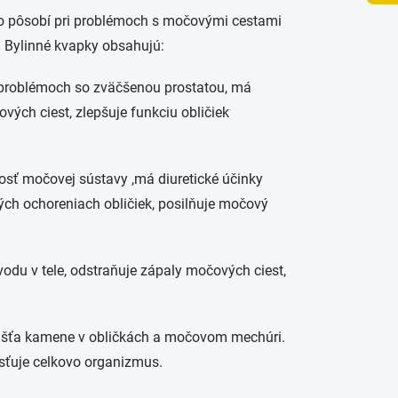
vo pôsobí pri problémoch s močovými cestami
. Bylinné kvapky obsahujú:
 problémoch so zväčšenou prostatou, má
vých ciest, zlepšuje funkciu obličiek
sť močovej sústavy ,má diuretické účinky
kých ochoreniach obličiek, posilňuje močový
odu v tele, odstraňuje zápaly močových ciest,
úšťa kamene v obličkách a močovom mechúri.
sťuje celkovo organizmus.