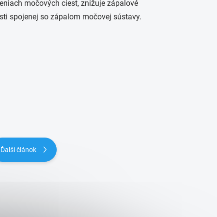
eniach močových ciest, znižuje zápalové
esti spojenej so zápalom močovej sústavy.
Ďalší článok