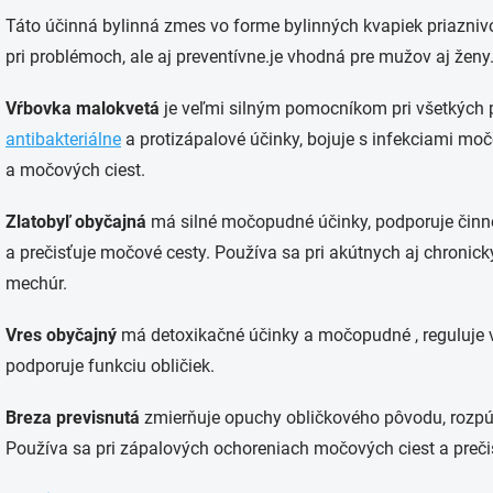
Táto účinná bylinná zmes vo forme bylinných kvapiek priazni
pri problémoch, ale aj preventívne.je vhodná pre mužov aj ženy
Vŕbovka malokvetá
je veľmi silným pomocníkom pri všetkých
antibakteriálne
a protizápalové účinky, bojuje s infekciami močo
a močových ciest.
Zlatobyľ obyčajná
má silné močopudné účinky, podporuje činno
a prečisťuje močové cesty. Používa sa pri akútnych aj chronic
mechúr.
Vres obyčajný
má detoxikačné účinky a močopudné , reguluje v
podporuje funkciu obličiek.
Breza previsnutá
zmierňuje opuchy obličkového pôvodu, rozp
Používa sa pri zápalových ochoreniach močových ciest a preči