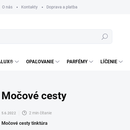
O nás
Kontakty
Doprava a platba
Zákaznícka podpora
Hľadať
ALUX®
OPAĽOVANIE
PARFÉMY
LÍČENIE
Močové cesty
2 min čítanie
5.6.2022
Močové cesty tinktúra