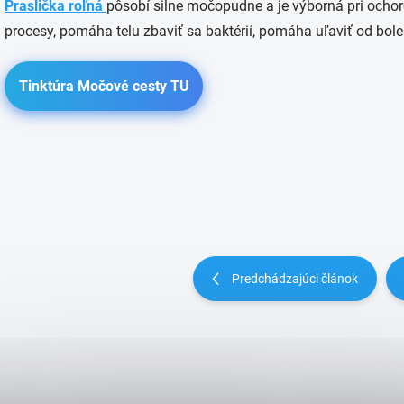
Praslička roľná
pôsobí silne močopudne a je výborná pri ochor
procesy, pomáha telu zbaviť sa baktérií, pomáha uľaviť od bol
Tinktúra Močové cesty TU
Predchádzajúci článok