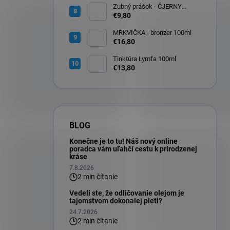
Zubný prášok - ČJERNY
DJABEL 60ml
€9,80
MRKVIČKA - bronzer 100ml
€16,80
Tinktúra Lymfa 100ml
€13,80
BLOG
Konečne je to tu! Náš nový online
poradca vám uľahčí cestu k prirodzenej
kráse
7.8.2026
2 min čítanie
Vedeli ste, že odličovanie olejom je
tajomstvom dokonalej pleti?
24.7.2026
2 min čítanie