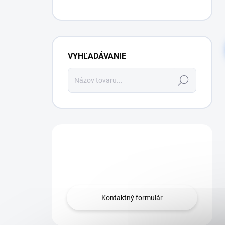
VYHĽADÁVANIE
Hľadať
Máte otázku?
Obráťte sa na nás.
Kontaktný formulár