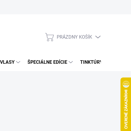
Bonusový program
Veľkoobchod
Referencie
Kariéra
A
PRÁZDNY KOŠÍK
NÁKUPNÝ
KOŠÍK
VLASY
ŠPECIÁLNE EDÍCIE
TINKTÚRY
ZDRAV