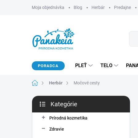
Prejsť
Moja objednávka
Blog
Herbár
Predajne
na
obsah
PLEŤ
TELO
PAN
PORADCA
Domov
Herbár
Močové cesty
B
Kategórie
o
Preskočiť
č
kategórie
n
Prírodná kozmetika
ý
Zdravie
p