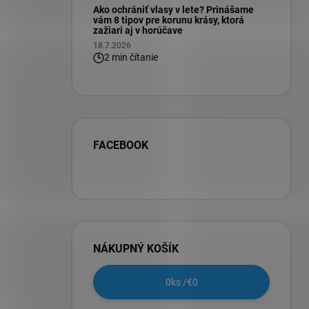
Ako ochrániť vlasy v lete? Prinášame
vám 8 tipov pre korunu krásy, ktorá
zažiari aj v horúčave
18.7.2026
2 min čítanie
FACEBOOK
NÁKUPNÝ KOŠÍK
0
ks /
€0