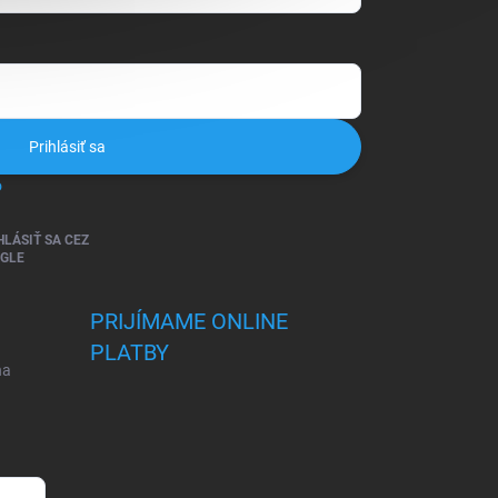
Prihlásiť sa
o
HLÁSIŤ SA CEZ
GLE
PRIJÍMAME ONLINE
PLATBY
na