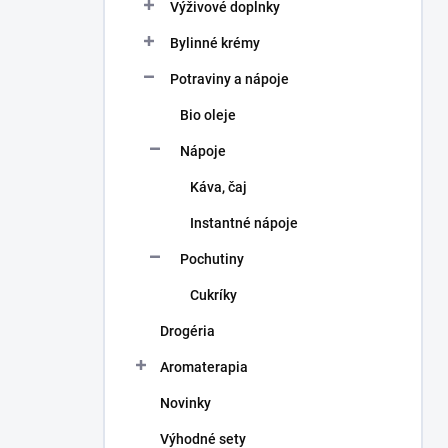
a
Výživové doplnky
n
Bylinné krémy
e
l
Potraviny a nápoje
Bio oleje
Nápoje
Káva, čaj
Instantné nápoje
Pochutiny
Cukríky
Drogéria
Aromaterapia
Novinky
Výhodné sety