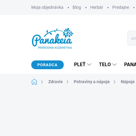
Prejsť
Moja objednávka
Blog
Herbár
Predajne
na
obsah
PLEŤ
TELO
PAN
PORADCA
Domov
Zdravie
Potraviny a nápoje
Nápoje