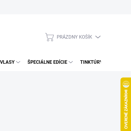
Bonusový program
Veľkoobchod
Referencie
Kariéra
A
PRÁZDNY KOŠÍK
NÁKUPNÝ
KOŠÍK
VLASY
ŠPECIÁLNE EDÍCIE
TINKTÚRY
ZDRAV