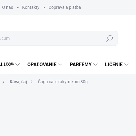
O nás
Kontakty
Doprava a platba
Zákaznícka podpora
Hľadať
ALUX®
OPAĽOVANIE
PARFÉMY
LÍČENIE
Káva, čaj
Čaga čaj s rakytníkom 80g