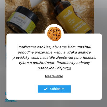
Použivame cookies, aby sme Vám umožnili
pohodlné prezeranie webu a vďaka analýze
prevádzky webu neustále zlepšovali jeho funkcie,
výkon a použiteľnost.
Podmienky ochrany
osobných údajov
tu
Nastavenie
Súhlasím
Edíciu VRÁSKOŽRÚT si môžete zaobstarať na našom e-
shope.