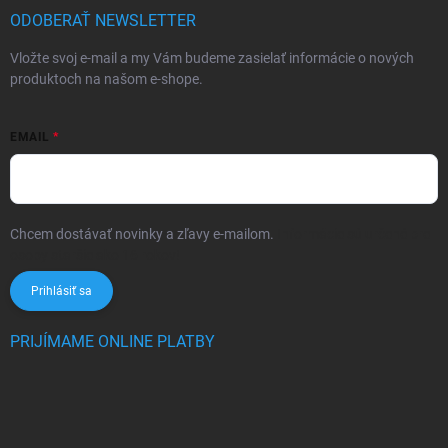
ODOBERAŤ NEWSLETTER
Vložte svoj e-mail a my Vám budeme zasielať informácie o nových
produktoch na našom e-shope.
EMAIL
Chcem dostávať novinky a zľavy e-mailom.
Informácie sú určené pre
osoby staršie ako 16 rokov!
Prihlásiť sa
PRIJÍMAME ONLINE PLATBY