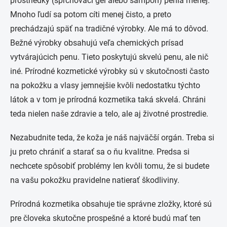
prostriedky (sprchovací gél alebo šampón) penia menej.
Mnoho ľudí sa potom cíti menej čisto, a preto
prechádzajú späť na tradičné výrobky. Ale má to dôvod.
Bežné výrobky obsahujú veľa chemických prísad
vytvárajúcich penu. Tieto poskytujú skvelú penu, ale nič
iné. Prírodné kozmetické výrobky sú v skutočnosti často
na pokožku a vlasy jemnejšie kvôli nedostatku týchto
látok a v tom je prírodná kozmetika taká skvelá. Chráni
teda nielen naše zdravie a telo, ale aj životné prostredie.
Nezabudnite teda, že koža je náš najväčší orgán. Treba si
ju preto chrániť a starať sa o ňu kvalitne. Predsa si
nechcete spôsobiť problémy len kvôli tomu, že si budete
na vašu pokožku pravidelne natierať škodliviny.
Prírodná kozmetika obsahuje tie správne zložky, ktoré sú
pre človeka skutočne prospešné a ktoré budú mať ten