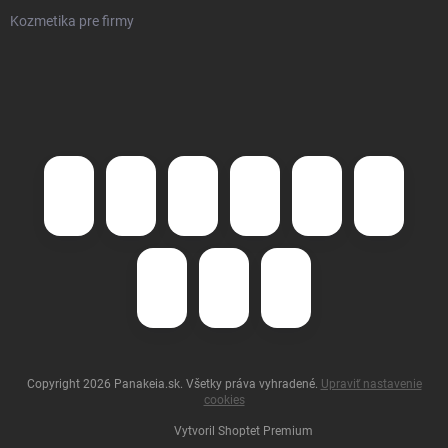
Kozmetika pre firmy
Copyright 2026
Panakeia.sk
. Všetky práva vyhradené.
Upraviť nastavenie
cookies
Vytvoril Shoptet Premium