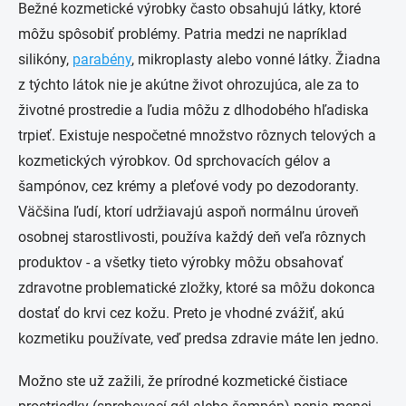
Bežné kozmetické výrobky často obsahujú látky, ktoré
môžu spôsobiť problémy. Patria medzi ne napríklad
silikóny,
parabény
, mikroplasty alebo vonné látky. Žiadna
z týchto látok nie je akútne život ohrozujúca, ale za to
životné prostredie a ľudia môžu z dlhodobého hľadiska
trpieť. Existuje nespočetné množstvo rôznych telových a
kozmetických výrobkov. Od sprchovacích gélov a
šampónov, cez krémy a pleťové vody po dezodoranty.
Väčšina ľudí, ktorí udržiavajú aspoň normálnu úroveň
osobnej starostlivosti, používa každý deň veľa rôznych
produktov - a všetky tieto výrobky môžu obsahovať
zdravotne problematické zložky, ktoré sa môžu dokonca
dostať do krvi cez kožu. Preto je vhodné zvážiť, akú
kozmetiku používate, veď predsa zdravie máte len jedno.
Možno ste už zažili, že prírodné kozmetické čistiace