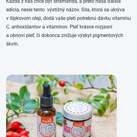
Každá z nás chce byť štramanda, a preto naša ďalšia
edícia, nesie tento výstižný názov. Sila, ktorá sa ukrýva
v šípkovom oleji, dodá vaše pleti potrebnú dávku vitamínu
C, antioxidantov a vitamínov. Pleť krásne rozjasní
a obnoví pleť, či dokonca znižuje výskyt pigmentových
škvŕn.