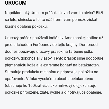
URUCUM
Napríklad taký Urucum prášok. Hovorí vám to niečo? Blíži
sa leto, slniečko a tento náš tromf vám pomože získať
krásne opalenú pokožku.
Urucový prášok používali indiáni v Amazonskej kotline už
pred príchodom Európanov do tejto krajiny. Domorodci
dodnes používajú urucový prášok na farbenie jedla,
pokožky, dokonca aj vlasov. Tento prášok silne podporuje
pigmentáciu kože a je extrémne bohatý na betakarotén.
Stimuluje produkciu melanínu a pripravuje pokožku na
opaľovanie. Vďaka vysokému obsahu betakaroténu
(obsahuje ho 100krát viac ako mrkvový olej), zaisťuje
pokožke prirodzené, zlaté, rýchle a dlhotrvajúce opálenie.