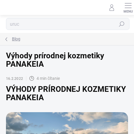
Prejsť
na
obsah
Hľadať
Blog
Výhody prírodnej kozmetiky
PANAKEIA
4 min čítanie
16.2.2022
VÝHODY PRÍRODNEJ KOZMETIKY
PANAKEIA