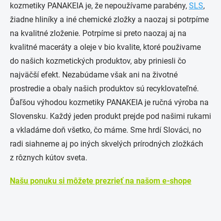
kozmetiky PANAKEIA je, že nepoužívame parabény,
SLS
,
žiadne hliníky a iné chemické zložky a naozaj si potrpíme
na kvalitné zloženie. Potrpíme si preto naozaj aj na
kvalitné maceráty a oleje v bio kvalite, ktoré použivame
do našich kozmetických produktov, aby priniesli čo
najväčší efekt. Nezabúdame však ani na životné
prostredie a obaly našich produktov sú recyklovateľné.
Ďaľšou výhodou kozmetiky PANAKEIA je ručná výroba na
Slovensku. Každý jeden produkt prejde pod našimi rukami
a vkladáme doň všetko, čo máme. Sme hrdí Slováci, no
radi siahneme aj po iných skvelých prírodných zložkách
z rôznych kútov sveta.
Našu ponuku si môžete prezrieť na našom e-shope