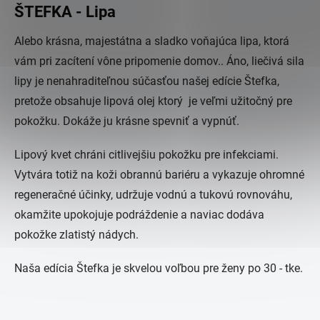
ŠTEFKA - Lipa
Alebo krásna, majestátna a sladko voňajúca lipa, ktorá
vám pri zacítení vône pripomenie domov.. Áno, liečivá sila
lipy je nenahraditeľnou súčasťou našej edície Štefka,
pretože obsahuje lipová olej ktorý je veľmi užitočný pre
pokožku. Dokáže ju krásne spevniť a vypnúť.
Lipový kvet chráni citlivejšiu pokožku pre infekciami.
Vytvára totiž na koži obrannú bariéru a vykazuje ohromné
regeneračné účinky, udržuje vodnú a tukovú rovnováhu,
okamžite upokojuje podráždenie a naviac dodáva
pokožke zlatistý nádych.
Naša edícia Štefka je skvelou voľbou pre ženy po 30 - tke.