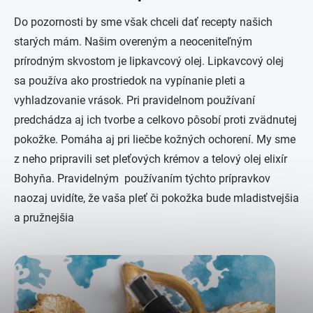
Do pozornosti by sme však chceli dať recepty našich
starých mám. Našim overeným a neoceniteľným
prírodným skvostom je lipkavcový olej. Lipkavcový olej
sa používa ako prostriedok na vypínanie pleti a
vyhladzovanie vrások. Pri pravidelnom používaní
predchádza aj ich tvorbe a celkovo pôsobí proti zvädnutej
pokožke. Pomáha aj pri liečbe kožných ochorení. My sme
z neho pripravili set pleťových krémov a telový olej elixír
Bohyňa. Pravidelným používaním týchto prípravkov
naozaj uvidíte, že vaša pleť či pokožka bude mladistvejšia
a pružnejšia