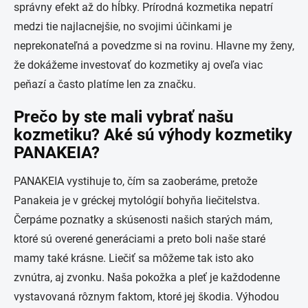
správny efekt až do hĺbky. Prírodná kozmetika nepatrí
medzi tie najlacnejšie, no svojimi účinkami je
neprekonateľná a povedzme si na rovinu. Hlavne my ženy,
že dokážeme investovať do kozmetiky aj oveľa viac
peňazí a často platíme len za značku.
Prečo by ste mali vybrať našu
kozmetiku? Aké sú výhody kozmetiky
PANAKEIA?
PANAKEIA vystihuje to, čím sa zaoberáme, pretože
Panakeia je v gréckej mytológií bohyňa liečitelstva.
Čerpáme poznatky a skúsenosti našich starých mám,
ktoré sú overené generáciami a preto boli naše staré
mamy také krásne. Liečiť sa môžeme tak isto ako
zvnútra, aj zvonku. Naša pokožka a pleť je každodenne
vystavovaná rôznym faktom, ktoré jej škodia. Výhodou