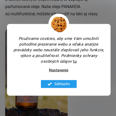
parfumované oleje. Naše oleje PANAKEIA
sú multifunkčné, môžete ich použiť na telo aj vlasy.
Použivame cookies, aby sme Vám umožnili
pohodlné prezeranie webu a vďaka analýze
prevádzky webu neustále zlepšovali jeho funkcie,
výkon a použiteľnost.
Podmienky ochrany
osobných údajov
tu
Nastavenie
Súhlasím