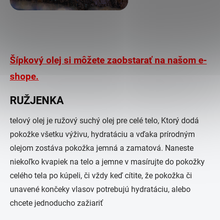
Šípkový olej si môžete zaobstarať na našom e-
shope.
RUŽJENKA
telový olej je ružový suchý olej pre celé telo, Ktorý dodá
pokožke všetku výživu, hydratáciu a vďaka prírodným
olejom zostáva pokožka jemná a zamatová. Naneste
niekoľko kvapiek na telo a jemne v masírujte do pokožky
celého tela po kúpeli, či vždy keď cítite, že pokožka či
unavené končeky vlasov potrebujú hydratáciu, alebo
chcete jednoducho zažiariť