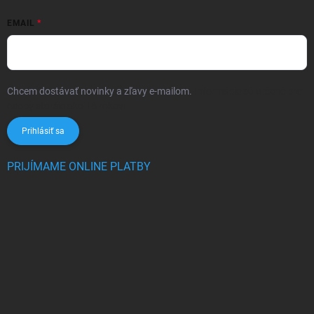
EMAIL
Chcem dostávať novinky a zľavy e-mailom.
Informácie sú určené pre
osoby staršie ako 16 rokov!
Prihlásiť sa
PRIJÍMAME ONLINE PLATBY