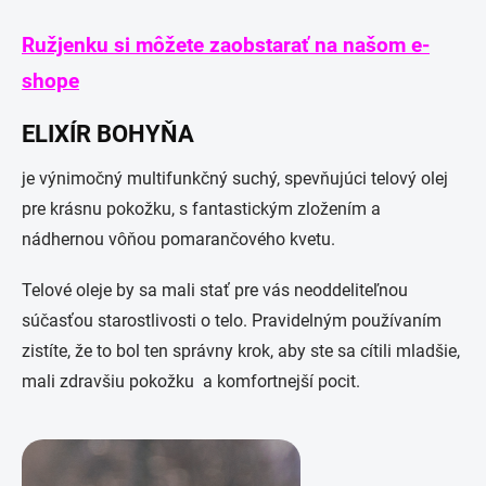
Ružjenku si môžete zaobstarať na našom e-
shope
ELIXÍR BOHYŇA
je výnimočný multifunkčný suchý, spevňujúci telový olej
pre krásnu pokožku, s fantastickým zložením a
nádhernou vôňou pomarančového kvetu.
Telové oleje by sa mali stať pre vás neoddeliteľnou
súčasťou starostlivosti o telo. Pravidelným používaním
zistíte, že to bol ten správny krok, aby ste sa cítili mladšie,
mali zdravšiu pokožku a komfortnejší pocit.