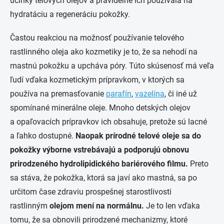
účinky telových olejov a pravidelne ich používala na
hydratáciu a regeneráciu pokožky.
Častou reakciou na možnosť používanie telového
rastlinného oleja ako kozmetiky je to, že sa nehodí na
mastnú pokožku a upcháva póry. Túto skúsenosť má veľa
ľudí vďaka kozmetickým prípravkom, v ktorých sa
používa na premasťovanie
parafín
,
vazelína
, či iné už
spomínané minerálne oleje. Mnoho detských olejov
a opaľovacích prípravkov ich obsahuje, pretože sú lacné
a ľahko dostupné.
Naopak prírodné telové oleje sa do
pokožky výborne vstrebávajú a podporujú obnovu
prirodzeného hydrolipidického bariérového filmu.
Preto
sa stáva, že pokožka, ktorá sa javí ako mastná, sa po
určitom čase zdraviu prospešnej starostlivosti
rastlinným
olejom mení na normálnu.
Je to len vďaka
tomu, že sa obnovili prirodzené mechanizmy, ktoré