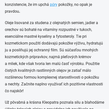
konzistencie, že im upchá
póry
pokožky, no opak je
pravdou
.
Oleje lisované za studena z olejnatých semien, jadier a
orechov sú bohaté na vitamíny rozpustné v tukoch,
esenciálne mastné kyseliny a fytosteroly. Tie pri
kozmetickom použití dodávajú pokožke výživu, hydratujú
ju a posilňujú jej ochranný film. Sú súčasťou mnohých
kozmetických prípravkov, najmä pleťových krémov
a mliek, kde však tvoria len malú časť výrobku. Použitie
čistých kvalitných rastlinných olejov je zatiaľ málo
rozšírenou formou komplexnej starostlivosti o pokožku
a nechty. Začnite naplno využívať ich pozitívne vlastnosti
čo najskôr!
Už pôvabná a krásna Kleopatra poznala silu a blahodárne