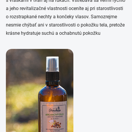
s vráskami v tvári aj na rukách. Vstrebáva sa veľmi rýchlo
a jeho revitalizačné vlastnosti oceníte aj pri starostlivosti
o rozstrapkané nechty a končeky vlasov. Samozrejme
nesmie chýbať ani v starostlivosti o pokožku tela, pretože
krásne hydratuje suchú a ochabnutú pokožku