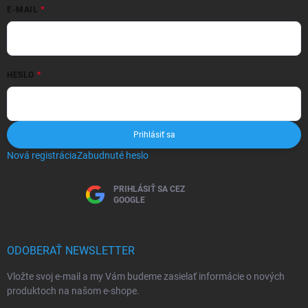
E-MAIL
HESLO
Prihlásiť sa
Nová registrácia
Zabudnuté heslo
PRIHLÁSIŤ SA CEZ
GOOGLE
ODOBERAŤ NEWSLETTER
Vložte svoj e-mail a my Vám budeme zasielať informácie o nových
produktoch na našom e-shope.