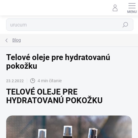
Prejsť
na
obsah
Hľadať
Blog
Telové oleje pre hydratovanú
pokožku
4 min čítanie
23.2.2022
TELOVÉ OLEJE PRE
HYDRATOVANÚ POKOŽKU