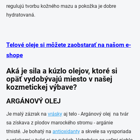
regulujú tvorbu kožného mazu a pokožka je dobre
hydratovaná.
Telové oleje si môžete zaobstarať na našom e-
shope
Aká je sila a kúzlo olejov, ktoré si
opäť vydobývajú miesto v našej
kozmetickej výbave?
ARGÁNOVÝ OLEJ
Je malý zázrak na
vrásky
aj telo - Argánový olej na tvár
sa získava z plodov marockého stromu - argánie
tŕnisté. Je bohatý na
antioxidanty
a skvele sa vysporiada