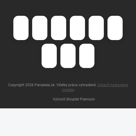
Copyright 2026
Panakeia.sk
. Všetky práva vyhradené.
Upraviť nastavenie
cookies
Vytvoril Shoptet Premium