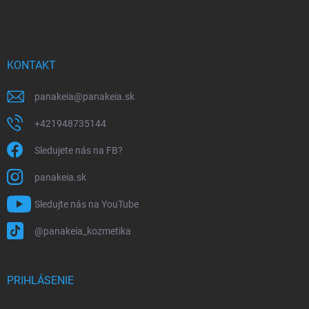
á
p
ä
t
i
KONTAKT
e
panakeia
@
panakeia.sk
+421948735144
Sledujete nás na FB?
panakeia.sk
Sledujte nás na YouTube
@panakeia_kozmetika
PRIHLÁSENIE