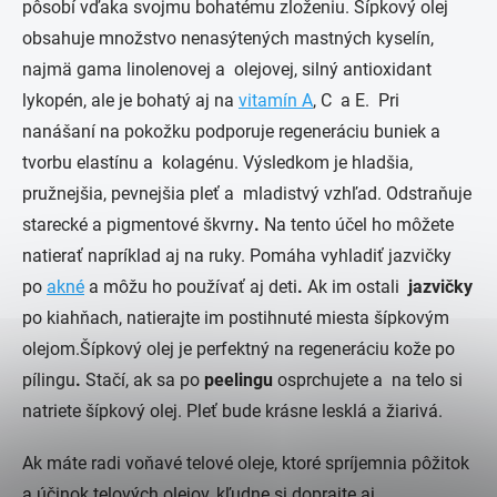
pôsobí vďaka svojmu bohatému zloženiu. Šípkový olej
obsahuje množstvo nenasýtených mastných kyselín,
najmä gama linolenovej a olejovej, silný antioxidant
lykopén, ale je bohatý aj na
vitamín A
, C a E. Pri
nanášaní na pokožku podporuje regeneráciu buniek a
tvorbu elastínu a kolagénu. Výsledkom je hladšia,
pružnejšia, pevnejšia pleť a mladistvý vzhľad. Odstraňuje
starecké a pigmentové škvrny
.
Na tento účel ho môžete
natierať napríklad aj na ruky. Pomáha vyhladiť jazvičky
po
akné
a môžu ho používať aj deti
.
Ak im ostali
jazvičky
po kiahňach, natierajte im postihnuté miesta šípkovým
olejom.Šípkový olej je perfektný na regeneráciu kože po
pílingu
.
Stačí, ak sa po
peelingu
osprchujete a na telo si
natriete šípkový olej. Pleť bude krásne lesklá a žiarivá.
Ak máte radi voňavé telové oleje, ktoré spríjemnia pôžitok
a účinok telových olejov, kľudne si doprajte aj