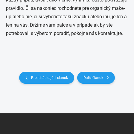
pravidlo. Či sa nakoniec rozhodnete pre organický make-
up alebo nie, či si vyberiete takú značku alebo inú, je len a
len na vás. Držíme vám palce a v prípade ak by ste
potrebovali s výberom poradiť, pokojne nás kontaktujte.
Predchádzajúci článok
Ďalší článok
Z
á
p