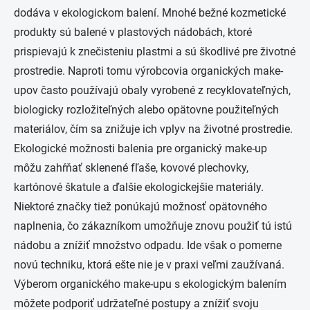
dodáva v ekologickom balení. Mnohé bežné kozmetické
produkty sú balené v plastových nádobách, ktoré
prispievajú k znečisteniu plastmi a sú škodlivé pre životné
prostredie. Naproti tomu výrobcovia organických make-
upov často používajú obaly vyrobené z recyklovateľných,
biologicky rozložiteľných alebo opätovne použiteľných
materiálov, čím sa znižuje ich vplyv na životné prostredie.
Ekologické možnosti balenia pre organický make-up
môžu zahŕňať sklenené fľaše, kovové plechovky,
kartónové škatule a ďalšie ekologickejšie materiály.
Niektoré značky tiež ponúkajú možnosť opätovného
naplnenia, čo zákazníkom umožňuje znovu použiť tú istú
nádobu a znížiť množstvo odpadu. Ide však o pomerne
novú techniku, ktorá ešte nie je v praxi veľmi zaužívaná.
Výberom organického make-upu s ekologickým balením
môžete podporiť udržateľné postupy a znížiť svoju