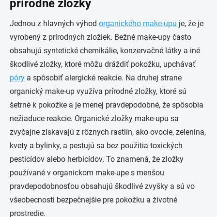
prírodné zložky
Jednou z hlavných výhod
organického make-upu
je, že je
vyrobený z prírodných zložiek. Bežné make-upy často
obsahujú syntetické chemikálie, konzervačné látky a iné
škodlivé zložky, ktoré môžu dráždiť pokožku, upchávať
póry
a spôsobiť alergické reakcie. Na druhej strane
organický make-up využíva prírodné zložky, ktoré sú
šetrné k pokožke a je menej pravdepodobné, že spôsobia
nežiaduce reakcie. Organické zložky make-upu sa
zvyčajne získavajú z rôznych rastlín, ako ovocie, zelenina,
kvety a bylinky, a pestujú sa bez použitia toxických
pesticídov alebo herbicídov. To znamená, že zložky
používané v organickom make-upe s menšou
pravdepodobnosťou obsahujú škodlivé zvyšky a sú vo
všeobecnosti bezpečnejšie pre pokožku a životné
prostredie.