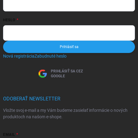
HESLO
Prihlásiť sa
Nová registrácia
Zabudnuté heslo
PRIHLÁSIŤ SA CEZ
GOOGLE
ODOBERAŤ NEWSLETTER
Vložte svoj e-mail a my Vám budeme zasielať informácie o nových
produktoch na našom e-shope.
EMAIL