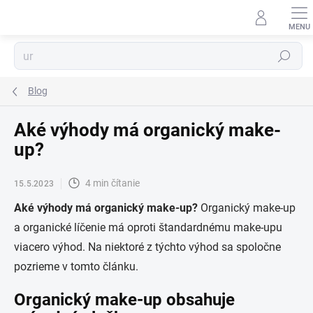
Prejsť
na
obsah
Hľadať
Blog
Aké výhody má organický make-
up?
4 min čítanie
15.5.2023
Aké výhody má organický make-up?
Organický make-up
a organické líčenie má oproti štandardnému make-upu
viacero výhod. Na niektoré z týchto výhod sa spoločne
pozrieme v tomto článku.
Organický make-up obsahuje