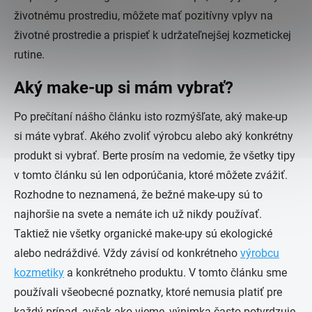
životnému prostrediu, môžete mať pozitívny vplyv na
životné prostredie a prispieť k udržateľnejšej kozmetickej
rutine.
Aký make-up si mám vybrať?
Po prečítaní nášho článku isto rozmýšľate, aký make-up
si máte vybrať. Akého zvoliť výrobcu alebo aký konkrétny
produkt si vybrať. Berte prosím na vedomie, že všetky tipy
v tomto článku sú len odporúčania, ktoré môžete zvážiť.
Rozhodne to neznamená, že bežné make-upy sú to
najhoršie na svete a nemáte ich už nikdy používať.
Taktiež nie všetky organické make-upy sú ekologické
alebo nedráždivé. Vždy závisí od konkrétneho
výrobcu
kozmetiky
a konkrétneho produktu. V tomto článku sme
používali všeobecné poznatky, ktoré nemusia platiť pre
každý prípad, avšak ako vieme, výnimka často potvrdzuje