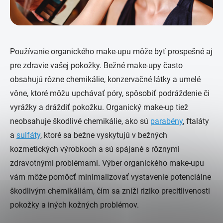
Používanie organického make-upu môže byť prospešné aj
pre zdravie vašej pokožky. Bežné make-upy často
obsahujú rôzne chemikálie, konzervačné látky a umelé
vône, ktoré môžu upchávať póry, spôsobiť podráždenie či
vyrážky a dráždiť pokožku. Organický make-up tiež
neobsahuje škodlivé chemikálie, ako sú
parabény
, ftaláty
a
sulfáty
, ktoré sa bežne vyskytujú v bežných
kozmetických výrobkoch a sú spájané s rôznymi
zdravotnými problémami. Výber organického make-upu
vám môže pomôcť minimalizovať vystavenie potenciálne
škodlivým chemikáliám, čím sa zníži riziko precitlivenosti
pokožky a iných kožných problémov.