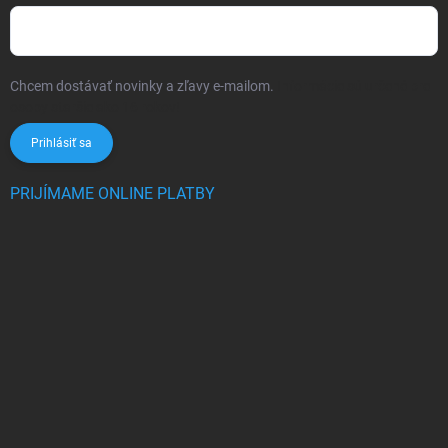
Chcem dostávať novinky a zľavy e-mailom.
Informácie sú určené pre
osoby staršie ako 16 rokov!
Prihlásiť sa
PRIJÍMAME ONLINE PLATBY