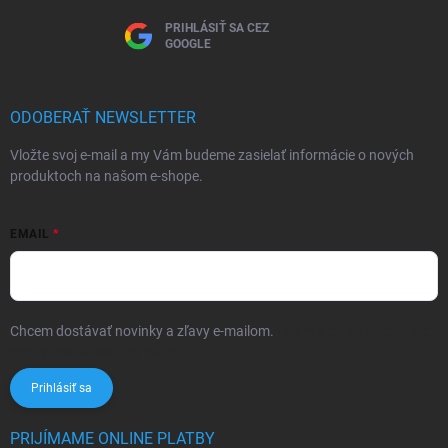
PRIHLÁSIŤ SA CEZ
GOOGLE
ODOBERAŤ NEWSLETTER
Vložte svoj e-mail a my Vám budeme zasielať informácie o nových
produktoch na našom e-shope.
EMAIL
Chcem dostávať novinky a zľavy e-mailom.
Informácie sú určené pre
osoby staršie ako 16 rokov!
Prihlásiť sa
PRIJÍMAME ONLINE PLATBY