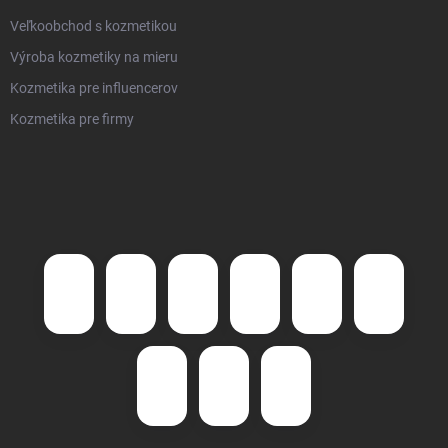
Veľkoobchod s kozmetikou
Výroba kozmetiky na mieru
Kozmetika pre influencerov
Kozmetika pre firmy