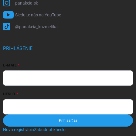
panakeia.sk
Sledujte nás na YouTube
@panakeia_kozmetika
PRIHLÁSENIE
E-MAIL
HESLO
Prihlásiť sa
Nová registrácia
Zabudnuté heslo