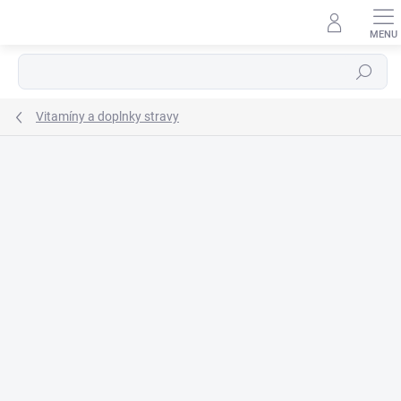
Prejsť
na
obsah
Hľadať
Vitamíny a doplnky stravy