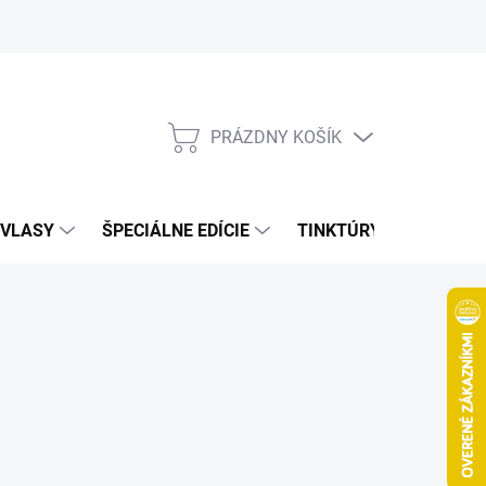
Bonusový program
Veľkoobchod
Referencie
Kariéra
A
PRÁZDNY KOŠÍK
NÁKUPNÝ
KOŠÍK
VLASY
ŠPECIÁLNE EDÍCIE
TINKTÚRY
ZDRAV