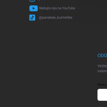
Sledujte nás na YouTube
@panakeia_kozmetika
ODO
Vložte
našom
EMAIL