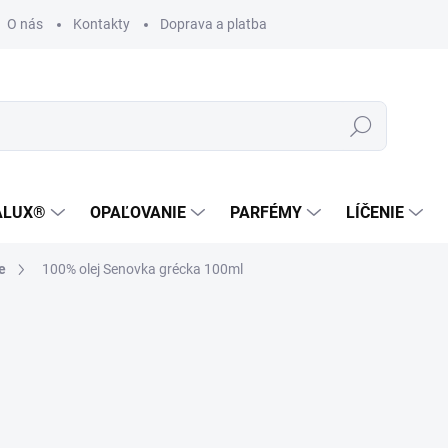
O nás
Kontakty
Doprava a platba
Zákaznícka podpora
Hľadať
ALUX®
OPAĽOVANIE
PARFÉMY
LÍČENIE
e
100% olej Senovka grécka 100ml