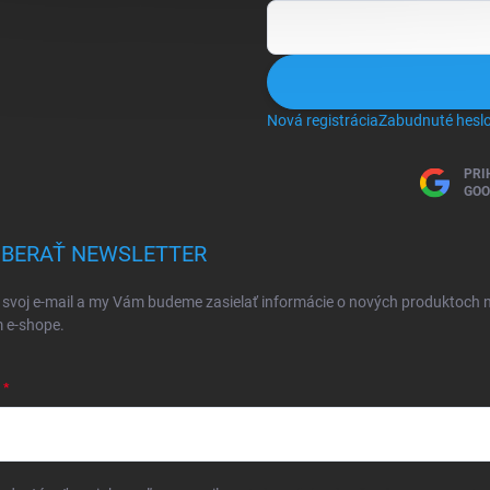
Nová registrácia
Zabudnuté hesl
PRI
GOO
BERAŤ NEWSLETTER
 svoj e-mail a my Vám budeme zasielať informácie o nových produktoch 
 e-shope.