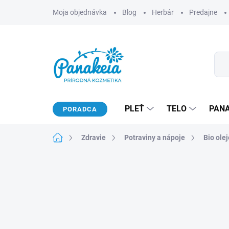
Prejsť
Moja objednávka
Blog
Herbár
Predajne
na
obsah
PLEŤ
TELO
PAN
PORADCA
Domov
Zdravie
Potraviny a nápoje
Bio olej