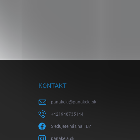
Z
á
p
ä
KONTAKT
t
i
panakeia
@
panakeia.sk
e
+421948735144
Sledujete nás na FB?
panakeia.sk