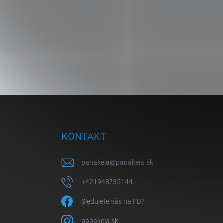
Z
á
p
ä
KONTAKT
t
i
panakeia
@
panakeia.sk
e
+421948735144
Sledujete nás na FB?
panakeia.sk