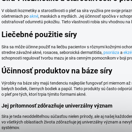
V oblasti kozmetiky a starostlivosti o pleť sa síra využíva pre svoje pr
ošetreniach po
akné
, maskách a mydlách. Jej účinnosť spočíva v schopn
odstraňovať odumretú pokožku. Tieto vlastnosti robia síru vhodnou na
Liečebné použitie síry
Síra sa môže účinne použiť na liečbu pacientov s rôznymi kožnými ochor
stredne závažné akné, rosacea, seboroická dermatitída,
psoriáza
a
ekz
schopnosti regulovať tvorbu mazu je síra cenným pomocníkom v boji pr
Účinnosť produktov na báze síry
Výrobky na báze síry majú tendenciu najlepšie fungovať pri miernom až 
bielych bodiek, čiernych bodiek a papúl. Tieto produkty sú často odpor
o pleť pre tých, ktorí trpia týmito formami akné.
Jej prítomnosť zdôrazňuje univerzálny význam
Síra je teda neoddeliteľnou súčasťou nielen prírody, ale aj našej každoden
vo všetkých oblastiach života zdôrazňuje jej univerzálny význam a nev
systémov.