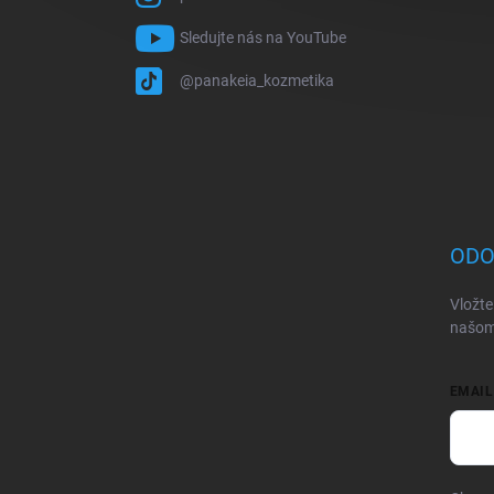
Sledujte nás na YouTube
@panakeia_kozmetika
ODO
Vložte
našom
EMAIL