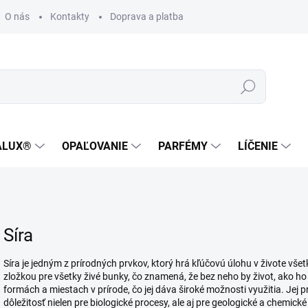
O nás
Kontakty
Doprava a platba
Zákaznícka podpora
Hľadať
ALUX®
OPAĽOVANIE
PARFÉMY
LÍČENIE
Síra
Síra je jedným z prírodných prvkov, ktorý hrá kľúčovú úlohu v živote vš
zložkou pre všetky živé bunky, čo znamená, že bez neho by život, ako ho
formách a miestach v prírode, čo jej dáva široké možnosti využitia. Jej 
dôležitosť nielen pre biologické procesy, ale aj pre geologické a chemické