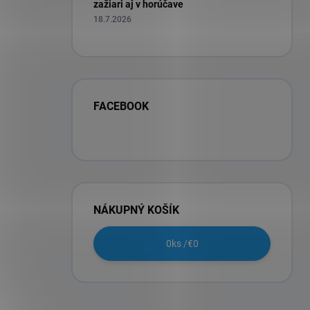
zažiari aj v horúčave
18.7.2026
FACEBOOK
NÁKUPNÝ KOŠÍK
0
ks /
€0