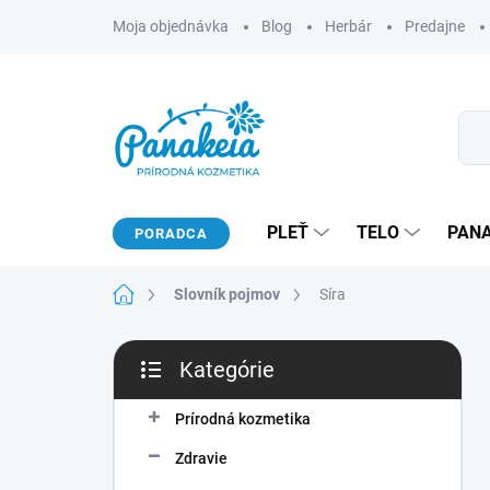
Prejsť
Moja objednávka
Blog
Herbár
Predajne
na
obsah
PLEŤ
TELO
PAN
PORADCA
Domov
Slovník pojmov
Síra
B
Kategórie
o
Preskočiť
č
kategórie
n
Prírodná kozmetika
ý
Zdravie
p