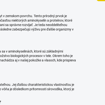
kyt v zemskom povrchu. Tento prírodný prvok je
časťou niektorých aminokyselín a proteínov, ktoré
 ani sa správne rozvíjať. Je teda neoddeliteľnou
následne zabezpečujú výživu pre ďalšie organizmy v
za sa v aminokyselinách, ktoré sú základnými
ožstvo biologických procesov v tele. Okrem toho je
a nachádza aj v našej pokožke a vlasoch, kde prispieva
ateľnou. Jej ďalšou charakteristickou vlastnosťou je
to vôňa je dôsledkom prítomnosti sírovodíka, ktorý je
ť