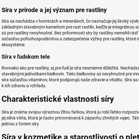
Síra v prírode a jej význam pre rastliny
Síra sa nachádza v horninách a mineráloch, čo naznačuje jej široký výs
základným stavebným kameňom pre rast rastlín, keďže je integrálnou sú
sú pre rastliny nevyhnutné. Bez prítomnosti síry by rastliny nemohli rásť
súčasťou poľnohospodárstva a zabezpečenia výživy pre rastliny, ktoré 
ekosystéme.
Síra v ľudskom tele
Rovnako ako pre rastliny, aj pre ľudí je síra nesmierne dôležitá. Nachád
stavebnými jednotkami bielkovín. Tieto bielkoviny sú nevyhnutné pre mn
síra súčasťou vitamínov, ktoré podporujú naše zdravie a vitalitu. Síra s
k ich zdraviu a vzhľadu.
Charakteristické vlastnosti síry
Síra je známa svojou výraznou žltou farbou, ktorá ju robí ľahko rozpozn
jej silná vôňa, ktorá je často prirovnávaná k zápachu zhnitých vajec. Tá
jednou z foriem síry.
Síra v kozmetike a starostlivosti o ple