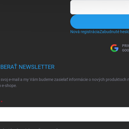
Nová registrácia
Zabudnuté hesl
PRI
GOO
BERAŤ NEWSLETTER
 svoj e-mail a my Vám budeme zasielať informácie o nových produktoch 
 e-shope.