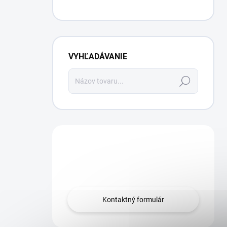
VYHĽADÁVANIE
Hľadať
Máte otázku?
Obráťte sa na nás.
Kontaktný formulár