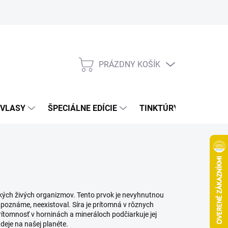
Bonusový program
Veľkoobchod
Referencie
Kariéra
A
PRÁZDNY KOŠÍK
NÁKUPNÝ
KOŠÍK
VLASY
ŠPECIÁLNE EDÍCIE
TINKTÚRY
ZDRAV
etkých živých organizmov. Tento prvok je nevyhnutnou
 poznáme, neexistoval. Síra je prítomná v rôznych
prítomnosť v horninách a mineráloch podčiarkuje jej
 deje na našej planéte.