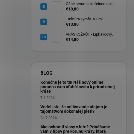
Očné sérum s kofeínom roll-
on na očné okolie 10ml
€10,80
Tinktúra Lymfa 100ml
€13,80
VRÁSKOŽRÚT - Lipkavcový
denný krém s Q10 30ml
€14,80
BLOG
Konečne je to tu! Náš nový online
poradca vám uľahčí cestu k prirodzenej
kráse
7.8.2026
Vedeli ste, že odličovanie olejom je
tajomstvom dokonalej pleti?
24.7.2026
Ako ochrániť vlasy v lete? Prinášame
vám 8 tipov pre korunu krásy, ktorá