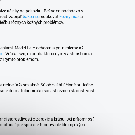
iaznivé účinky na pokožku. Bežne sa nachádza v
osti zabíjať
baktérie
, redukovať
kožný maz
a
 liečbu rôznych kožných problémov.
eniami. Medzi tieto ochorenia patrí mierne až
ém
. Vďaka svojim antibakteriálnym vlastnostiam a
oti týmto problémom.
stredne ťažkom akné. Sú obzvlášť účinné pri liečbe
účané dermatológmi ako súčasť režimu starostlivosti
nej starostlivosti o zdravie a krásu. Jej prítomnosť
yhnutnosť pre správne fungovanie biologických