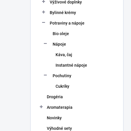
a
Výživové doplnky
n
Bylinné krémy
e
l
Potraviny a nápoje
Bio oleje
Nápoje
Káva, čaj
Instantné nápoje
Pochutiny
Cukríky
Drogéria
Aromaterapia
Novinky
Výhodné sety