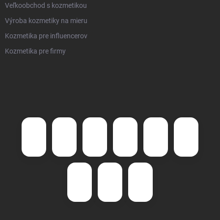
Veľkoobchod s kozmetikou
Výroba kozmetiky na mieru
Kozmetika pre influencerov
Kozmetika pre firmy