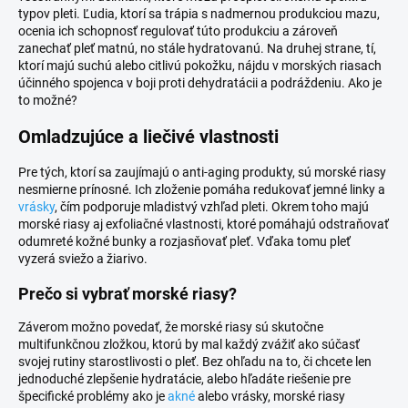
typov pleti. Ľudia, ktorí sa trápia s nadmernou produkciou mazu,
ocenia ich schopnosť regulovať túto produkciu a zároveň
zanechať pleť matnú, no stále hydratovanú. Na druhej strane, tí,
ktorí majú suchú alebo citlivú pokožku, nájdu v morských riasach
účinného spojenca v boji proti dehydratácii a podráždeniu. Ako je
to možné?
Omladzujúce a liečivé vlastnosti
Pre tých, ktorí sa zaujímajú o anti-aging produkty, sú morské riasy
nesmierne prínosné. Ich zloženie pomáha redukovať jemné linky a
vrásky
, čím podporuje mladistvý vzhľad pleti. Okrem toho majú
morské riasy aj exfoliačné vlastnosti, ktoré pomáhajú odstraňovať
odumreté kožné bunky a rozjasňovať pleť. Vďaka tomu pleť
vyzerá sviežo a žiarivo.
Prečo si vybrať morské riasy?
Záverom možno povedať, že morské riasy sú skutočne
multifunkčnou zložkou, ktorú by mal každý zvážiť ako súčasť
svojej rutiny starostlivosti o pleť. Bez ohľadu na to, či chcete len
jednoduché zlepšenie hydratácie, alebo hľadáte riešenie pre
špecifické problémy ako je
akné
alebo vrásky, morské riasy