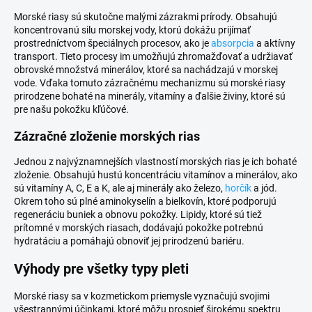
Morské riasy sú skutočne malými zázrakmi prírody. Obsahujú
koncentrovanú silu morskej vody, ktorú dokážu prijímať
prostredníctvom špeciálnych procesov, ako je
absorpcia
a aktívny
transport. Tieto procesy im umožňujú zhromažďovať a udržiavať
obrovské množstvá minerálov, ktoré sa nachádzajú v morskej
vode. Vďaka tomuto zázračnému mechanizmu sú morské riasy
prirodzene bohaté na minerály, vitamíny a ďalšie živiny, ktoré sú
pre našu pokožku kľúčové.
Zázračné zloženie morských rias
Jednou z najvýznamnejších vlastností morských rias je ich bohaté
zloženie. Obsahujú hustú koncentráciu vitamínov a minerálov, ako
sú vitamíny A, C, E a K, ale aj minerály ako železo,
horčík
a jód.
Okrem toho sú plné aminokyselín a bielkovín, ktoré podporujú
regeneráciu buniek a obnovu pokožky. Lipidy, ktoré sú tiež
prítomné v morských riasach, dodávajú pokožke potrebnú
hydratáciu a pomáhajú obnoviť jej prirodzenú bariéru.
Výhody pre všetky typy pleti
Morské riasy sa v kozmetickom priemysle vyznačujú svojimi
všestrannými účinkami, ktoré môžu prospieť širokému spektru