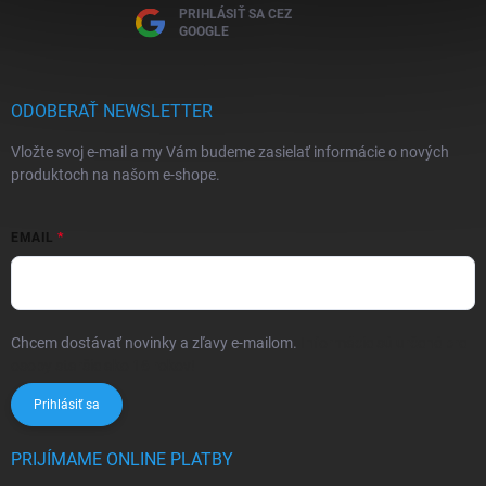
PRIHLÁSIŤ SA CEZ
GOOGLE
ODOBERAŤ NEWSLETTER
Vložte svoj e-mail a my Vám budeme zasielať informácie o nových
produktoch na našom e-shope.
EMAIL
Chcem dostávať novinky a zľavy e-mailom.
Informácie sú určené pre
osoby staršie ako 16 rokov!
Prihlásiť sa
PRIJÍMAME ONLINE PLATBY