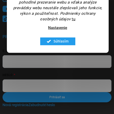
pohodlné prezeranie webu a vďaka analýze
prevádzky webu neustále zlepšovali jeho funkcie,
Sledujte nás na YouTube
výkon a použiteľnost.
Podmienky ochrany
@panakeia_kozmetika
osobných údajov
tu
Nastavenie
PRIHLÁSENIE
Súhlasím
E-MAIL
HESLO
Prihlásiť sa
Nová registrácia
Zabudnuté heslo