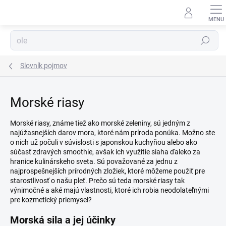
Prejsť
na
obsah
Hľadať
Slovník pojmov
Morské riasy
Morské riasy, známe tiež ako morské zeleniny, sú jedným z
najúžasnejších darov mora, ktoré nám príroda ponúka. Možno ste
o nich už počuli v súvislosti s japonskou kuchyňou alebo ako
súčasť zdravých smoothie, avšak ich využitie siaha ďaleko za
hranice kulinárskeho sveta. Sú považované za jednu z
najprospešnejších prírodných zložiek, ktoré môžeme použiť pre
starostlivosť o našu pleť. Prečo sú teda morské riasy tak
výnimočné a aké majú vlastnosti, ktoré ich robia neodolateľnými
pre kozmetický priemysel?
Morská sila a jej účinky