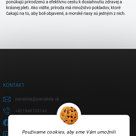
ponúkajú prirodzenú a efektívnu cestu k dosiahnutiu zdravej a
krásnej pleti. Ako vidíte, príroda má množstvo pokladov, ktoré
čakajú na to, aby boli objavené, a morské riasy sú jedným z nich.
Z
á
p
ä
t
i
KONTAKT
e
panakeia
@
panakeia.sk
+421948735144
Sledujete nás na FB?
Použivame cookies, aby sme Vám umožnili
panakeia.sk