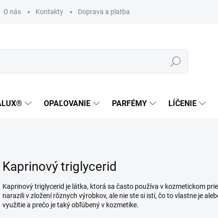
O nás
Kontakty
Doprava a platba
Zákaznícka podpora
Hľadať
ALUX®
OPAĽOVANIE
PARFÉMY
LÍČENIE
Kaprinový triglycerid
Kaprinový triglycerid je látka, ktorá sa často používa v kozmetickom prie
narazili v zložení rôznych výrobkov, ale nie ste si istí, čo to vlastne je 
využitie a prečo je taký obľúbený v kozmetike.