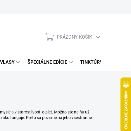
Bonusový program
Veľkoobchod
Referencie
Kariéra
A
PRÁZDNY KOŠÍK
NÁKUPNÝ
KOŠÍK
VLASY
ŠPECIÁLNE EDÍCIE
TINKTÚRY
ZDRAV
mysle a v starostlivosti o pleť. Možno ste na ňu už
alebo ako funguje. Preto sa pozrime na jeho všestranné