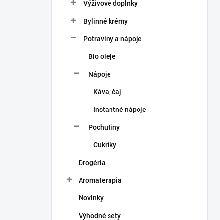
a
Výživové doplnky
n
Bylinné krémy
e
l
Potraviny a nápoje
Bio oleje
Nápoje
Káva, čaj
Instantné nápoje
Pochutiny
Cukríky
Drogéria
Aromaterapia
Novinky
Výhodné sety