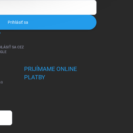
Prihlásiť sa
o
HLÁSIŤ SA CEZ
GLE
PRIJÍMAME ONLINE
PLATBY
na