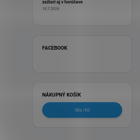
zažiari aj v horúčave
18.7.2026
FACEBOOK
NÁKUPNÝ KOŠÍK
0
ks /
€0