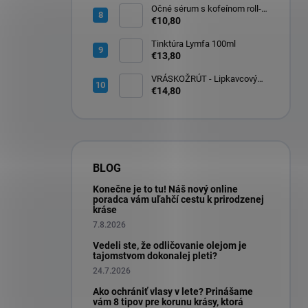
Očné sérum s kofeínom roll-
on na očné okolie 10ml
€10,80
Tinktúra Lymfa 100ml
€13,80
VRÁSKOŽRÚT - Lipkavcový
denný krém s Q10 30ml
€14,80
BLOG
Konečne je to tu! Náš nový online
poradca vám uľahčí cestu k prirodzenej
kráse
7.8.2026
Vedeli ste, že odličovanie olejom je
tajomstvom dokonalej pleti?
24.7.2026
Ako ochrániť vlasy v lete? Prinášame
vám 8 tipov pre korunu krásy, ktorá