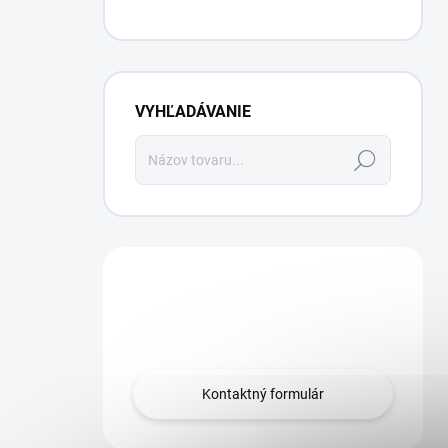
VYHĽADÁVANIE
Hľadať
Máte otázku?
Obráťte sa na nás.
Kontaktný formulár