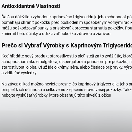
Antioxidantné Vlastnosti
Ďalšou dôležitou výhodou kaprinového triglyceridu je jeho schopnosť pô
pomáhajú chrániť pokožku pred poškodením spôsobeným voľnými radi
môžu poškodzovať bunky a prispievať k procesu starnutia pokožky. Pou
zmierniť tieto účinky a udržiavať pokožku zdravou a žiarivou.
Prečo si Vybrať Výrobky s Kaprinovým Triglyceri
Keď hľadáte nový produkt starostlivosti o pleť, stojí za to zvážiť tie, kt
schopnostiam ako emulgátora, dispergátora a prínosom pre pokožku, 
starostlivosti o pleť. Či už ide o krémy, séra, alebo čistiace prípravky, 
a viditeľné výsledky.
Na záver, aj keď možno neviete presne, čo kaprinový triglycerid je, je
prispieť k ich účinnosti a celkovému zlepšeniu stavu vašej pokožky. Takže
nebojte vyskúšať výrobky, ktoré obsahujú túto skvelú zložku!