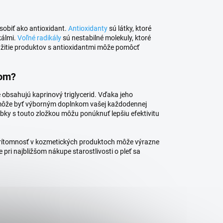
sobiť ako antioxidant.
Antioxidanty
sú látky, ktoré
kálmi.
Voľné radikály
sú nestabilné molekuly, ktoré
žitie produktov s antioxidantmi môže pomôcť
dom?
oré obsahujú kaprinový triglycerid. Vďaka jeho
môže byť výborným doplnkom vašej každodennej
výrobky s touto zložkou môžu ponúknuť lepšiu efektivitu
ho prítomnosť v kozmetických produktoch môže výrazne
 pri najbližšom nákupe starostlivosti o pleť sa