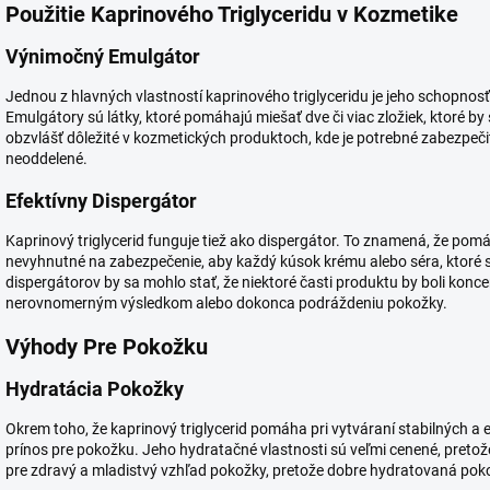
Použitie Kaprinového Triglyceridu v Kozmetike
Výnimočný Emulgátor
Jednou z hlavných vlastností kaprinového triglyceridu je jeho schopnos
Emulgátory sú látky, ktoré pomáhajú miešať dve či viac zložiek, ktoré by 
obzvlášť dôležité v kozmetických produktoch, kde je potrebné zabezpeči
neoddelené.
Efektívny Dispergátor
Kaprinový triglycerid funguje tiež ako dispergátor. To znamená, že pomá
nevyhnutné na zabezpečenie, aby každý kúsok krému alebo séra, ktoré si
dispergátorov by sa mohlo stať, že niektoré časti produktu by boli konce
nerovnomerným výsledkom alebo dokonca podráždeniu pokožky.
Výhody Pre Pokožku
Hydratácia Pokožky
Okrem toho, že kaprinový triglycerid pomáha pri vytváraní stabilných a 
prínos pre pokožku. Jeho hydratačné vlastnosti sú veľmi cenené, pretož
pre zdravý a mladistvý vzhľad pokožky, pretože dobre hydratovaná pok