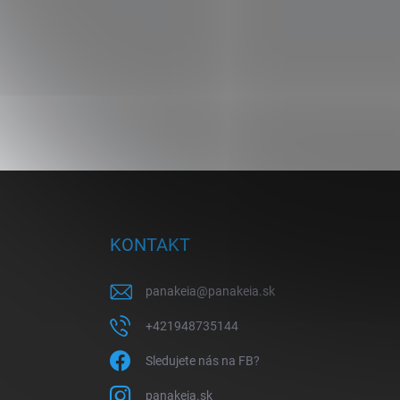
Z
á
p
ä
KONTAKT
t
i
panakeia
@
panakeia.sk
e
+421948735144
Sledujete nás na FB?
panakeia.sk