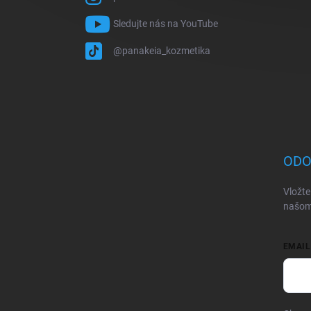
Sledujte nás na YouTube
@panakeia_kozmetika
ODO
Vložte
našom
EMAIL