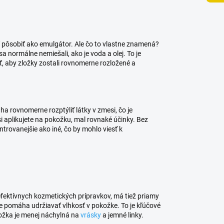
ť pôsobiť ako emulgátor. Ale čo to vlastne znamená?
sa normálne nemiešali, ako je voda a olej. To je
ť, aby zložky zostali rovnomerne rozložené a
ha rovnomerne rozptýliť látky v zmesi, čo je
 aplikujete na pokožku, mal rovnaké účinky. Bez
ntrovanejšie ako iné, čo by mohlo viesť k
efektívnych kozmetických prípravkov, má tiež priamy
e pomáha udržiavať vlhkosť v pokožke. To je kľúčové
ožka je menej náchylná na
vrásky
a jemné linky.