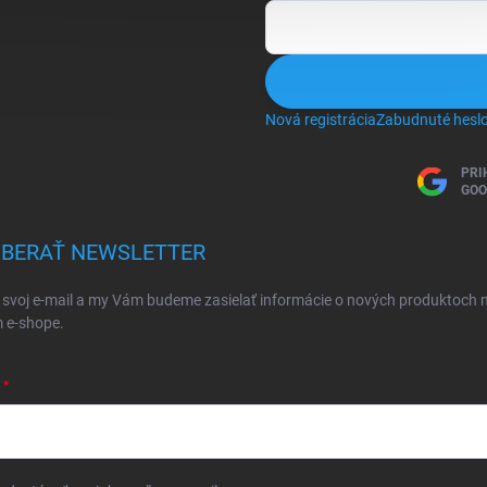
Nová registrácia
Zabudnuté hesl
PRI
GOO
BERAŤ NEWSLETTER
 svoj e-mail a my Vám budeme zasielať informácie o nových produktoch 
 e-shope.