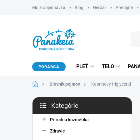
Prejsť
Moja objednávka
Blog
Herbár
Predajne
na
obsah
PLEŤ
TELO
PAN
PORADCA
Domov
Slovník pojmov
Kaprinový triglycerid
B
Kategórie
o
Preskočiť
č
kategórie
n
Prírodná kozmetika
ý
Zdravie
p