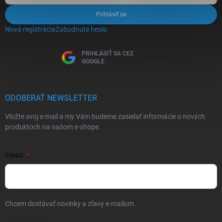
Prihlásiť sa
Nová registrácia
Zabudnuté heslo
PRIHLÁSIŤ SA CEZ
GOOGLE
ODOBERAŤ NEWSLETTER
Vložte svoj e-mail a my Vám budeme zasielať informácie o nových
produktoch na našom e-shope.
EMAIL
Chcem dostávať novinky a zľavy e-mailom.
Informácie sú určené pre
osoby staršie ako 16 rokov!