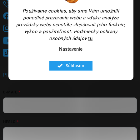
+421948735144
Použivame cookies, aby sme Vám umožnili
Sledujete nás na FB?
pohodlné prezeranie webu a vďaka analýze
prevádzky webu neustále zlepšovali jeho funkcie,
panakeia.sk
výkon a použiteľnost.
Podmienky ochrany
osobných údajov
tu
Sledujte nás na YouTube
Nastavenie
@panakeia_kozmetika
Súhlasím
PRIHLÁSENIE
E-MAIL
HESLO