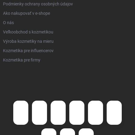
Podmienky ochrany osobných údajov
Ako nakupovať v e-shope
O nás
Veľkoobchod s kozmetikou
Výroba kozmetiky na mieru
Kozmetika pre influencerov
Kozmetika pre firmy