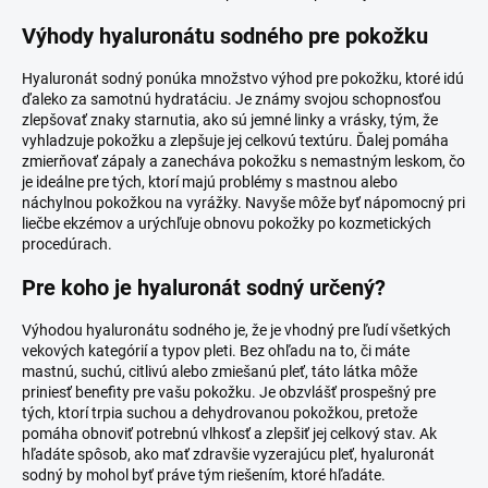
Výhody hyaluronátu sodného pre pokožku
Hyaluronát sodný ponúka množstvo výhod pre pokožku, ktoré idú
ďaleko za samotnú hydratáciu. Je známy svojou schopnosťou
zlepšovať znaky starnutia, ako sú jemné linky a vrásky, tým, že
vyhladzuje pokožku a zlepšuje jej celkovú textúru. Ďalej pomáha
zmierňovať zápaly a zanecháva pokožku s nemastným leskom, čo
je ideálne pre tých, ktorí majú problémy s mastnou alebo
náchylnou pokožkou na vyrážky. Navyše môže byť nápomocný pri
liečbe ekzémov a urýchľuje obnovu pokožky po kozmetických
procedúrach.
Pre koho je hyaluronát sodný určený?
Výhodou hyaluronátu sodného je, že je vhodný pre ľudí všetkých
vekových kategórií a typov pleti. Bez ohľadu na to, či máte
mastnú, suchú, citlivú alebo zmiešanú pleť, táto látka môže
priniesť benefity pre vašu pokožku. Je obzvlášť prospešný pre
tých, ktorí trpia suchou a dehydrovanou pokožkou, pretože
pomáha obnoviť potrebnú vlhkosť a zlepšiť jej celkový stav. Ak
hľadáte spôsob, ako mať zdravšie vyzerajúcu pleť, hyaluronát
sodný by mohol byť práve tým riešením, ktoré hľadáte.