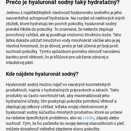
Prečo je hyaluronát sodný taký hydratačný?
Jednou z najdôležitejších vlastností hyaluronátu sodného je jeho
neuveriteľná schopnosť hydratácie. Na rozdiel od niektorých iných
zložiek, ktoré hydratujú len povrch pokožky, hyaluronát sodný
preniká hlbšie do pokožky. To znamená, že nielenže zlepšuje
povrchový vzhľad, ale aj posilňuje vnútornú štruktúru kože. Táto
látka dokáže udržať množstvo vody mnohokrát väčšie ako je jej
vlastná hmotnosť, čo je dôvod, prečo je tak účinná pri boji proti
suchosti pokožky. Týmto spôsobom pomáha obnoviť narušenú
bariéru proti vlhkosti, čo je kľúčové pre udržanie zdravej a
mladistvej pleti.
Kde nájdete hyaluronát sodný?
Hyaluronát sodný možno nájsť vo viacerých kozmetických
produktoch, najmä v hydratačných prípravkoch a sérach. Tieto
produkty sú často navrhnuté tak, aby maximalizovali jeho
hydratačné účinky, čím poskytujú pokožke potrebnú vlhkosť a
zlepšujú jej celkový vzhľad. Vďaka svojej všestrannosti je
hyaluronát sodný súčasťou mnohých produktov, ktoré sú určené
na riešenie špecifických problémov, ako sú
vrásky
, zápaly alebo
suchosť. Tým, že ho začleníte do svojej dennej starostlivosti o pleť,
môžete dosiahnuť viditeľné zlepšenie stavu pokožky.