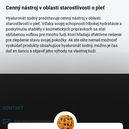
Cenný nástroj v oblasti starostlivosti o pleť
Hyaluronát sodný predstavuje cenný nástroj v oblasti
starostlivosti o pleť. Vďaka svojej schopnosti hlbokej hydratácie a
poskytnutiu stability v kozmetických prípravkoch sa stal
obľúbenou voľbou pre mnoho ľudí, ktorí hľadajú efektívne riešenie
pre zlepšenie stavu svojej pokožky. Ak ste ešte nemali možnosť
vyskúšať produkty obsahujúce hyaluronát sodný, možno je čas
dať im šancu a objaviť jeho výhody na vlastnej koži.
Z
á
p
ä
t
i
KONTAKT
e
panakeia
@
panakeia.sk