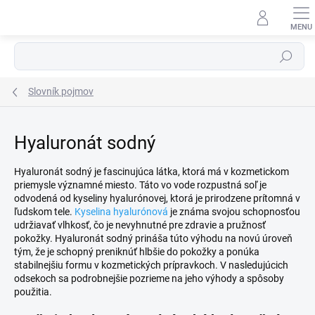
Prejsť
na
obsah
Hľadať
Slovník pojmov
Hyaluronát sodný
Hyaluronát sodný je fascinujúca látka, ktorá má v kozmetickom
priemysle významné miesto. Táto vo vode rozpustná soľ je
odvodená od kyseliny hyalurónovej, ktorá je prirodzene prítomná v
ľudskom tele.
Kyselina hyalurónová
je známa svojou schopnosťou
udržiavať vlhkosť, čo je nevyhnutné pre zdravie a pružnosť
pokožky. Hyaluronát sodný prináša túto výhodu na novú úroveň
tým, že je schopný preniknúť hlbšie do pokožky a ponúka
stabilnejšiu formu v kozmetických prípravkoch. V nasledujúcich
odsekoch sa podrobnejšie pozrieme na jeho výhody a spôsoby
použitia.