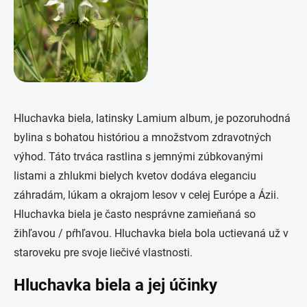
Hluchavka biela, latinsky Lamium album, je pozoruhodná
bylina s bohatou históriou a množstvom zdravotných
výhod. Táto trváca rastlina s jemnými zúbkovanými
listami a zhlukmi bielych kvetov dodáva eleganciu
záhradám, lúkam a okrajom lesov v celej Európe a Ázii.
Hluchavka biela je často nesprávne zamieňaná so
žihľavou / pŕhľavou. Hluchavka biela bola uctievaná už v
staroveku pre svoje liečivé vlastnosti.
Hluchavka biela a jej účinky