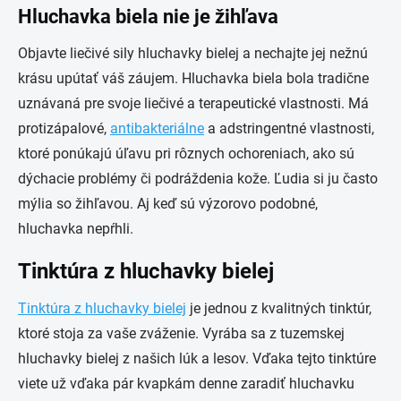
Hluchavka biela nie je žihľava
Objavte liečivé sily hluchavky bielej a nechajte jej nežnú
krásu upútať váš záujem. Hluchavka biela bola tradične
uznávaná pre svoje liečivé a terapeutické vlastnosti. Má
protizápalové,
antibakteriálne
a adstringentné vlastnosti,
ktoré ponúkajú úľavu pri rôznych ochoreniach, ako sú
dýchacie problémy či podráždenia kože. Ľudia si ju často
mýlia so žihľavou. Aj keď sú výzorovo podobné,
hluchavka nepŕhli.
Tinktúra z hluchavky bielej
Tinktúra z hluchavky bielej
je jednou z kvalitných tinktúr,
ktoré stoja za vaše zváženie. Vyrába sa z tuzemskej
hluchavky bielej z našich lúk a lesov. Vďaka tejto tinktúre
viete už vďaka pár kvapkám denne zaradiť hluchavku