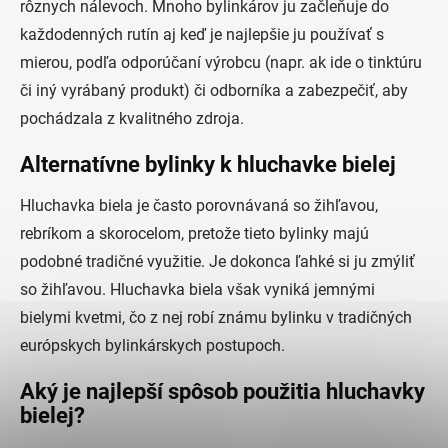
rôznych nálevoch. Mnoho bylinkárov ju začleňuje do
každodenných rutín aj keď je najlepšie ju používať s
mierou, podľa odporúčaní výrobcu (napr. ak ide o tinktúru
či iný vyrábaný produkt) či odborníka a zabezpečiť, aby
pochádzala z kvalitného zdroja.
Alternatívne bylinky k hluchavke bielej
Hluchavka biela je často porovnávaná so žihľavou,
rebríkom a skorocelom, pretože tieto bylinky majú
podobné tradičné využitie. Je dokonca ľahké si ju zmýliť
so žihľavou. Hluchavka biela však vyniká jemnými
bielymi kvetmi, čo z nej robí známu bylinku v tradičných
európskych bylinkárskych postupoch.
Aký je najlepší spôsob použitia hluchavky
bielej?