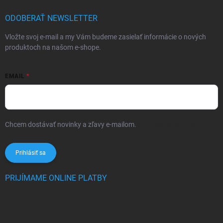
ODOBERAŤ NEWSLETTER
Vložte svoj e-mail a my Vám budeme zasielať informácie o nových
produktoch na našom e-shope.
EMAIL
Chcem dostávať novinky a zľavy e-mailom.
Informácie sú určené pre
osoby staršie ako 16 rokov!
Prihlásiť sa
PRIJÍMAME ONLINE PLATBY