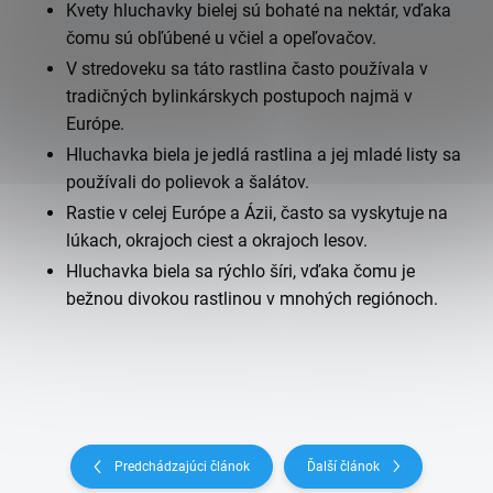
Kvety hluchavky bielej sú bohaté na nektár, vďaka
čomu sú obľúbené u včiel a opeľovačov.
V stredoveku sa táto rastlina často používala v
tradičných bylinkárskych postupoch najmä v
Európe.
Hluchavka biela je jedlá rastlina a jej mladé listy sa
používali do polievok a šalátov.
Rastie v celej Európe a Ázii, často sa vyskytuje na
lúkach, okrajoch ciest a okrajoch lesov.
Hluchavka biela sa rýchlo šíri, vďaka čomu je
bežnou divokou rastlinou v mnohých regiónoch.
Predchádzajúci článok
Ďalší článok