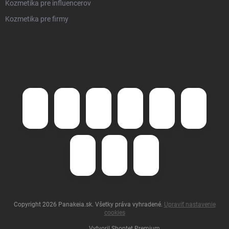
Kozmetika pre influencerov
Kozmetika pre firmy
Copyright 2026
Panakeia.sk
. Všetky práva vyhradené.
Upraviť nastavenie
cookies
Vytvoril Shoptet Premium