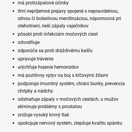
má protizápalové účinky
tlmí nepríjemné prejavy spojené s nepravidelnou,
silnou či bolestivou menštruáciou, nápomocná pri
otehotnení, rieši zápaly vaječníkov
pôsobí proti infekciám močových ciest
odvodňuje
odporúča sa proti dráždivému kašľu
upravuje trávenie
urýchľuje hojenie hemoroidov
má pozitívny vplyv na boj s kŕčovými žilami
podporuje imunitný systém, chráni bunky, prevencia
chrípky a nádchy
odstraňuje zápaly v močových cestách, u mužov
eliminuje problémy s prostatou
znižuje vysoký krvný tlak
upokojuje nervový systém, zlepšuje kvalitu spánku