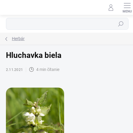
Prejsť
na
obsah
Hľadať
Herbár
Hluchavka biela
4 min čítanie
2.11.2021