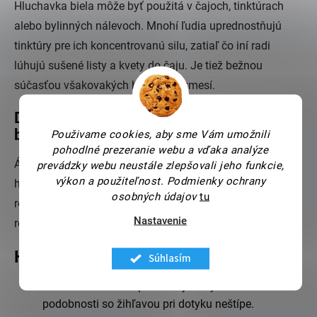
Hluchavka biela môže byť použitá v čajoch, tinktúrach
alebo bylinných nálevoch. Mnohí ľudia uprednostňujú
tinktúry pre ich koncentrovanú silu, zatiaľ čo iní radi
lúhujú sušené listy a kvety do čaju. Je tiež bežnou
súčasťou všakovakých bylinných zmesí.
Dá sa hluchavka biela kombinovať s inými
bylinkami?
Použivame cookies, aby sme Vám umožnili
pohodlné prezeranie webu a vďaka analýze
Áno, hluchavka biela sa často kombinuje napríklad s
prevádzky webu neustále zlepšovali jeho funkcie,
výkon a použiteľnost.
Podmienky ochrany
harmančekom, nechtíkom alebo bazou. Nájdete ju ale aj v
osobných údajov
tu
rôznych zmesových čajoch, kde môže byť doplnená o
Nastavenie
rôzne iné bylinky.
Hluchavka biela - zaujímavosti
Súhlasím
Hluchavka biela napriek svojmu výzoru a
podobnosti so žihľavou pri dotyku neštípe.