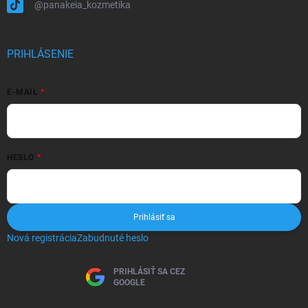
@panakeia_kozmetika
PRIHLÁSENIE
E-MAIL
HESLO
Prihlásiť sa
Nová registrácia
Zabudnuté heslo
PRIHLÁSIŤ SA CEZ
GOOGLE