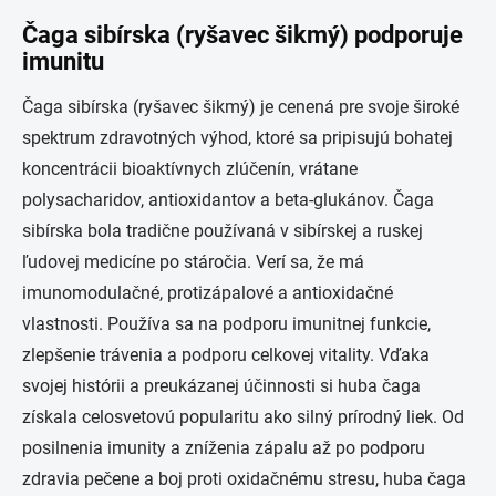
Čaga sibírska (ryšavec šikmý) podporuje
imunitu
Čaga sibírska (ryšavec šikmý) je cenená pre svoje široké
spektrum zdravotných výhod, ktoré sa pripisujú bohatej
koncentrácii bioaktívnych zlúčenín, vrátane
polysacharidov, antioxidantov a beta-glukánov. Čaga
sibírska bola tradične používaná v sibírskej a ruskej
ľudovej medicíne po stáročia. Verí sa, že má
imunomodulačné, protizápalové a antioxidačné
vlastnosti. Používa sa na podporu imunitnej funkcie,
zlepšenie trávenia a podporu celkovej vitality. Vďaka
svojej histórii a preukázanej účinnosti si huba čaga
získala celosvetovú popularitu ako silný prírodný liek. Od
posilnenia imunity a zníženia zápalu až po podporu
zdravia pečene a boj proti oxidačnému stresu, huba čaga