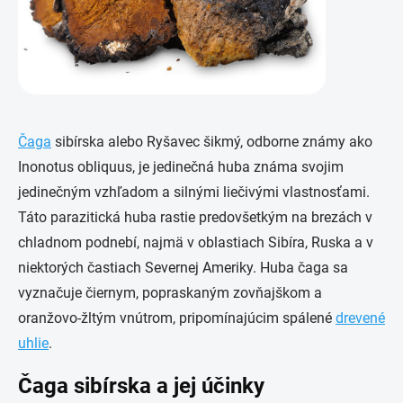
Čaga
sibírska alebo Ryšavec šikmý, odborne známy ako
Inonotus obliquus, je jedinečná huba známa svojim
jedinečným vzhľadom a silnými liečivými vlastnosťami.
Táto parazitická huba rastie predovšetkým na brezách v
chladnom podnebí, najmä v oblastiach Sibíra, Ruska a v
niektorých častiach Severnej Ameriky. Huba čaga sa
vyznačuje čiernym, popraskaným zovňajškom a
oranžovo-žltým vnútrom, pripomínajúcim spálené
drevené
uhlie
.
Čaga sibírska a jej účinky