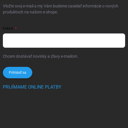
Vložte svoj e-mail a my Vám budeme zasielať informácie o nových
produktoch na našom e-shope.
EMAIL
Chcem dostávať novinky a zľavy e-mailom.
Informácie sú určené pre
osoby staršie ako 16 rokov!
Prihlásiť sa
PRIJÍMAME ONLINE PLATBY