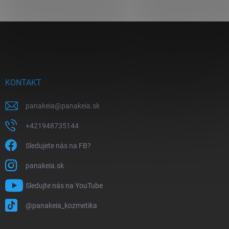
Z
á
p
ä
t
i
KONTAKT
e
panakeia
@
panakeia.sk
+421948735144
Sledujete nás na FB?
panakeia.sk
Sledujte nás na YouTube
@panakeia_kozmetika