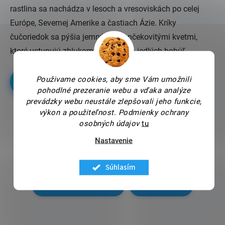
rastlina sa nachádza v lesoch a vresoviskách po celej
Európe, Severnej Amerike a častiach Ázie. Kríky
čučoriedok sa pýšia jemnými zvončekovitými kvetmi,
ktoré ustupujú zhlukom šťavnatých jedlých bobúľ.
Použivame cookies, aby sme Vám umožnili
Tinktúra z Čagy TU
pohodlné prezeranie webu a vďaka analýze
prevádzky webu neustále zlepšovali jeho funkcie,
výkon a použiteľnost.
Podmienky ochrany
osobných údajov
tu
Nastavenie
Súhlasím
Predchádzajúci článok
Ďalší článok