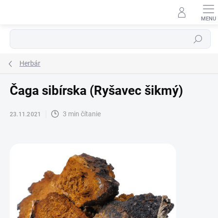
Prejsť
na
obsah
Hľadať
Herbár
Čaga sibírska (Ryšavec šikmý)
3 min čítanie
23.11.2021