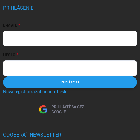
PRIHLÁSENIE
E-MAIL
HESLO
Prihlásiť sa
Nová registrácia
Zabudnuté heslo
PRIHLÁSIŤ SA CEZ
GOOGLE
ODOBERAŤ NEWSLETTER