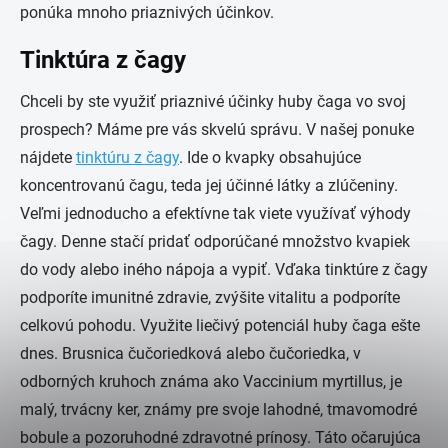
ponúka mnoho priaznivých účinkov.
Tinktúra z čagy
Chceli by ste využiť priaznivé účinky huby čaga vo svoj
prospech? Máme pre vás skvelú správu. V našej ponuke
nájdete
tinktúru z čagy
. Ide o kvapky obsahujúce
koncentrovanú čagu, teda jej účinné látky a zlúčeniny.
Veľmi jednoducho a efektívne tak viete využívať výhody
čagy. Denne stačí pridať odporúčané množstvo kvapiek
do vody alebo iného nápoja a vypiť. Vďaka tinktúre z čagy
podporíte imunitné zdravie, zvýšite vitalitu a podporíte
celkovú pohodu. Využite liečivý potenciál huby čaga ešte
dnes. Brusnica čučoriedková alebo čučoriedka, v
odborných kruhoch známa ako Vaccinium myrtillus, je
malý, trvácny ker, známy pre svoje lahodné, tmavomodré
bobule a pozoruhodné zdravotné prínosy. Táto očarujúca