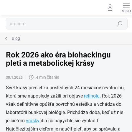
Prejsť
na
obsah
Hľadať
Blog
Rok 2026 ako éra biohackingu
pleti a metabolickej krásy
4 min čítanie
30.1.2026
Svet krásy prešiel za posledných 24 mesiacov revolúciou,
ktorú sme naposledy zažili pri objave
retinolu
. Rok 2026
však definitívne opúšťa povrchnú estetiku a vchádza do
laboratórií bunkovej biológie. Prichádza doba, keď už nie
je cieľom
vrásky
iba čo najrýchlejšie vyhladiť.
Najdôležitejším cieľom je naučiť pleť, aby sa správala a