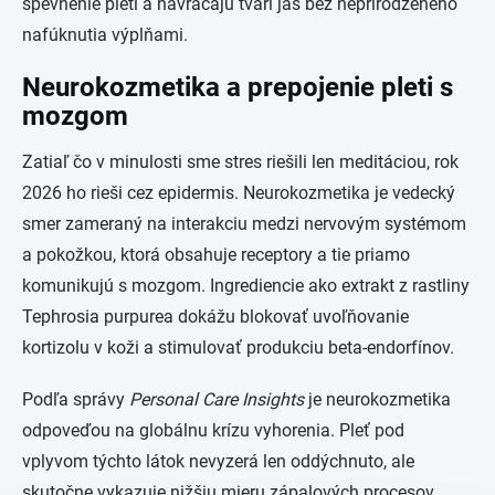
spevnenie pleti a navracajú tvári jas bez neprirodzeného
nafúknutia výplňami.
Neurokozmetika a prepojenie pleti s
mozgom
Zatiaľ čo v minulosti sme stres riešili len meditáciou, rok
2026 ho rieši cez epidermis. Neurokozmetika je vedecký
smer zameraný na interakciu medzi nervovým systémom
a pokožkou, ktorá obsahuje receptory a tie priamo
komunikujú s mozgom. Ingrediencie ako extrakt z rastliny
Tephrosia purpurea dokážu blokovať uvoľňovanie
kortizolu v koži a stimulovať produkciu beta-endorfínov.
Podľa správy
Personal Care Insights
je neurokozmetika
odpoveďou na globálnu krízu vyhorenia. Pleť pod
vplyvom týchto látok nevyzerá len oddýchnuto, ale
skutočne vykazuje nižšiu mieru zápalových procesov