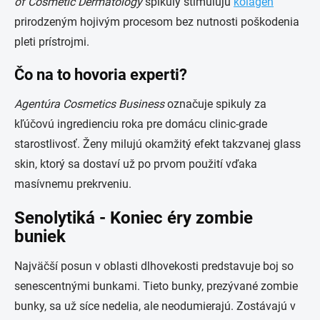
of Cosmetic Dermatology
spikuly stimulujú
kolagén
prirodzeným hojivým procesom bez nutnosti poškodenia
pleti prístrojmi.
Čo na to hovoria experti?
Agentúra Cosmetics Business
označuje spikuly za
kľúčovú ingredienciu roka pre domácu clinic-grade
starostlivosť. Ženy milujú okamžitý efekt takzvanej glass
skin, ktorý sa dostaví už po prvom použití vďaka
masívnemu prekrveniu.
Senolytiká - Koniec éry zombie
buniek
Najväčší posun v oblasti dlhovekosti predstavuje boj so
senescentnými bunkami. Tieto bunky, prezývané zombie
bunky, sa už síce nedelia, ale neodumierajú. Zostávajú v