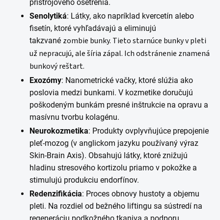
prístrojového ošetrenia.
Senolytiká
: Látky, ako napríklad kvercetín alebo
fisetín, ktoré vyhľadávajú a eliminujú
zombie bunky. Tieto starnúce bunky v pleti
takzvané
už nepracujú, ale šíria zápal. Ich odstránenie znamená
bunkový reštart.
Exozómy
: Nanometrické vačky, ktoré slúžia ako
poslovia medzi bunkami. V kozmetike doručujú
poškodeným bunkám presné inštrukcie na opravu a
masívnu tvorbu kolagénu.
Neurokozmetika
: Produkty ovplyvňujúce prepojenie
pleť-mozog (v anglickom jazyku používaný výraz
Skin-Brain Axis). Obsahujú látky, ktoré znižujú
hladinu stresového kortizolu priamo v pokožke a
stimulujú produkciu endorfínov.
Redenzifikácia
: Proces obnovy hustoty a objemu
pleti. Na rozdiel od bežného liftingu sa sústredí na
regeneráciu podkožného tkaniva a podporu