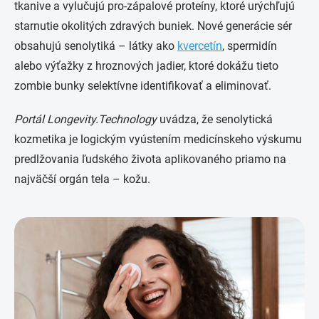
tkanive a vylučujú pro-zápalové proteíny, ktoré urýchľujú
starnutie okolitých zdravých buniek. Nové generácie sér
obsahujú senolytiká – látky ako
kvercetín
, spermidín
alebo výťažky z hroznových jadier, ktoré dokážu tieto
zombie bunky selektívne identifikovať a eliminovať.
Portál
Longevity.Technology
uvádza, že senolytická
kozmetika je logickým vyústením medicínskeho výskumu
predlžovania ľudského života aplikovaného priamo na
najväčší orgán tela – kožu.