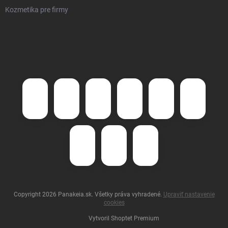
Kozmetika pre firmy
Copyright 2026
Panakeia.sk
. Všetky práva vyhradené.
Upraviť nastavenie
cookies
Vytvoril Shoptet Premium