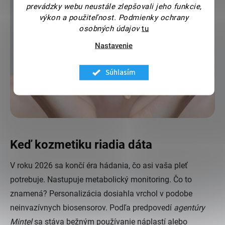
prevádzky webu neustále zlepšovali jeho funkcie,
výkon a použiteľnost.
Podmienky ochrany
osobných údajov
tu
Nastavenie
Súhlasím
Keď kozmetiku riadia dáta
V roku 2026 sa končí éra hádania, čo asi vaša pleť
potrebuje. Nastupuje metabolický monitoring. Čo to
znamená? Personalizácia dosiahla vrchol v podobe
neinvazívnych biosensorov. Podľa predpovedí
agentúry
Mintel
sa stáva bežným používanie náplastí alebo