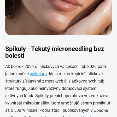
Spikuly - Tekutý microneedling bez
bolesti
Ak bol rok 2024 o ihličkových valčekoch, rok 2026 patrí
jednoznačne
spikulám
. Ide o mikroskopické ihličkové
štruktúry získavané z morských či sladkovodnych húb,
ktoré fungujú ako neinvazívny doručovací systém
aktívnych látok. Spikuly prepichujú rohovú vrstvu kože a
vytvárajú mikrokanáliky, ktoré umožňujú séram preniknúť
až o 500 % hlbšie. Podľa štúdií publikovaných v
Journal