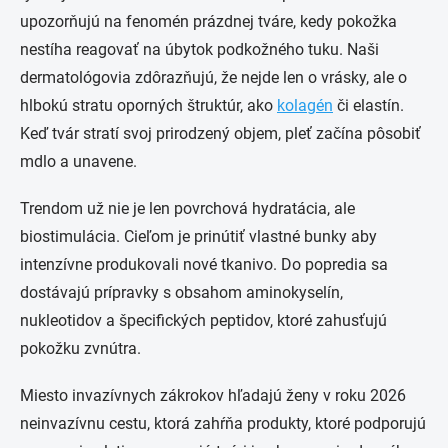
upozorňujú na fenomén prázdnej tváre, kedy pokožka
nestíha reagovať na úbytok podkožného tuku. Naši
dermatológovia zdôrazňujú, že nejde len o vrásky, ale o
hlbokú stratu oporných štruktúr, ako
kolagén
či elastín.
Keď tvár stratí svoj prirodzený objem, pleť začína pôsobiť
mdlo a unavene.
Trendom už nie je len povrchová hydratácia, ale
biostimulácia. Cieľom je prinútiť vlastné bunky aby
intenzívne produkovali nové tkanivo. Do popredia sa
dostávajú prípravky s obsahom aminokyselín,
nukleotidov a špecifických peptidov, ktoré zahusťujú
pokožku zvnútra.
Miesto invazívnych zákrokov hľadajú ženy v roku 2026
neinvazívnu cestu, ktorá zahŕňa produkty, ktoré podporujú