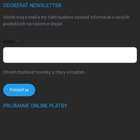
ODOBERAŤ NEWSLETTER
Vložte svoj e-mail a my Vám budeme zasielať informácie o nových
produktoch na našom e-shope.
EMAIL
Chcem dostávať novinky a zľavy e-mailom.
Informácie sú určené pre
osoby staršie ako 16 rokov!
Prihlásiť sa
PRIJÍMAME ONLINE PLATBY