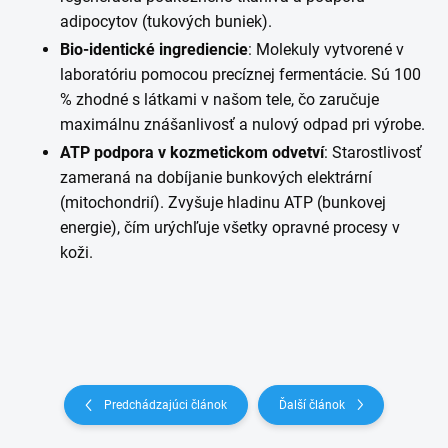
adipocytov (tukových buniek).
Bio-identické ingrediencie
: Molekuly vytvorené v
laboratóriu pomocou precíznej fermentácie. Sú 100
% zhodné s látkami v našom tele, čo zaručuje
maximálnu znášanlivosť a nulový odpad pri výrobe.
ATP podpora v kozmetickom odvetví
: Starostlivosť
zameraná na dobíjanie bunkových elektrární
(mitochondrií). Zvyšuje hladinu ATP (bunkovej
energie), čím urýchľuje všetky opravné procesy v
koži.
Predchádzajúci článok
Ďalší článok