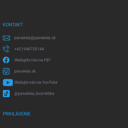
p
ä
t
i
KONTAKT
e
panakeia
@
panakeia.sk
+421948735144
Sledujete nás na FB?
panakeia.sk
Sledujte nás na YouTube
@panakeia_kozmetika
PRIHLÁSENIE