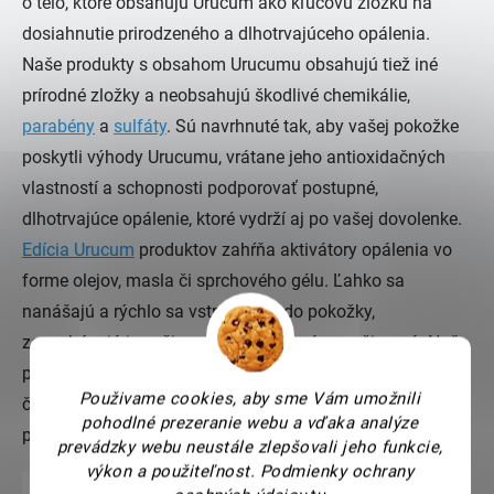
o telo, ktoré obsahujú Urucum ako kľúčovú zložku na
dosiahnutie prirodzeného a dlhotrvajúceho opálenia.
Naše produkty s obsahom Urucumu obsahujú tiež iné
prírodné zložky a neobsahujú škodlivé chemikálie,
parabény
a
sulfáty
. Sú navrhnuté tak, aby vašej pokožke
poskytli výhody Urucumu, vrátane jeho antioxidačných
vlastností a schopnosti podporovať postupné,
dlhotrvajúce opálenie, ktoré vydrží aj po vašej dovolenke.
Edícia Urucum
produktov zahŕňa aktivátory opálenia vo
forme olejov, masla či sprchového gélu. Ľahko sa
nanášajú a rýchlo sa vstrebávajú do pokožky,
zanechávajú ju vyživenú, hydratovanú a rozžiarenú. Naše
produkty sú tiež vhodné pre všetky typy pokožky, vďaka
Použivame cookies, aby sme Vám umožnili
čomu sú ideálne pre každého, kto chce dosiahnuť
pohodlné prezeranie webu a vďaka analýze
prirodzené a exotické opálenie.
prevádzky webu neustále zlepšovali jeho funkcie,
výkon a použiteľnost.
Podmienky ochrany