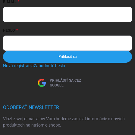
E-MAIL
HESLO
Prihlásiť sa
Nová registrácia
Zabudnuté heslo
PRIHLÁSIŤ SA CEZ
GOOGLE
ODOBERAŤ NEWSLETTER
Vložte svoj e-mail a my Vám budeme zasielať informácie o nových
produktoch na našom e-shope.