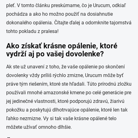
pleť. V tomto článku preskúmame, čo je Urucum, odkiaľ
pochádza a ako ho možno použiť na dosiahnutie
dokonalého opálenia. Čítajte ďalej a odomknite tajomstvá
tohto pokladu z pralesa!
Ako získať krásne opálenie, ktoré
vydrží aj po vašej dovolenke?
Ak ste už unavení z toho, že vaše opálenie po skončení
dovolenky vždy príliš rýchlo zmizne, Urucum môže byť
práve tým riešením, ktoré ste hľadali. Túto prírodnú zložku
používali mnohé amazonské kmene po celé generácie pre
jej jedinečné vlastnosti, ktoré podporujú zdravú, žiarivú
pokožku a poskytujú dlhotrvajúce opálenie, ktoré len tak
ľahko nezmizne. Vy si tak vaše krásne opálené telo
môžete užívať omnoho dlhšie.