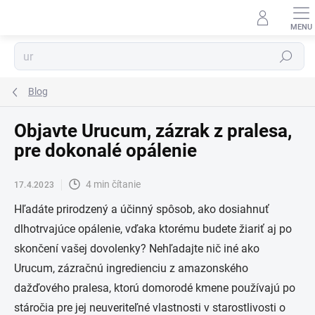
Prejsť
na
obsah
Hľadať
Blog
Objavte Urucum, zázrak z pralesa,
pre dokonalé opálenie
4 min čítanie
17.4.2023
Hľadáte prirodzený a účinný spôsob, ako dosiahnuť
dlhotrvajúce opálenie, vďaka ktorému budete žiariť aj po
skončení vašej dovolenky? Nehľadajte nič iné ako
Urucum, zázračnú ingredienciu z amazonského
dažďového pralesa, ktorú domorodé kmene používajú po
stáročia pre jej neuveriteľné vlastnosti v starostlivosti o