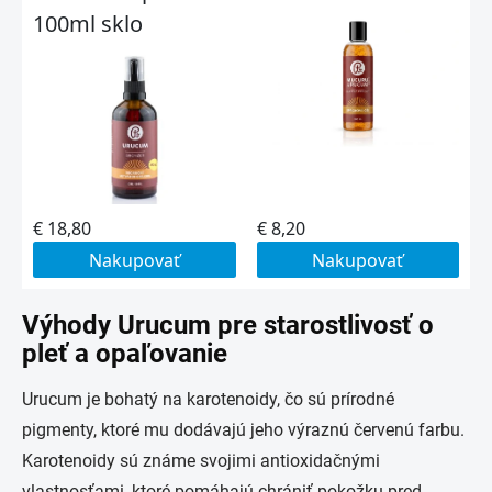
Výhody Urucum pre starostlivosť o
pleť a opaľovanie
Urucum je bohatý na karotenoidy, čo sú prírodné
pigmenty, ktoré mu dodávajú jeho výraznú červenú farbu.
Karotenoidy sú známe svojimi antioxidačnými
vlastnosťami, ktoré pomáhajú chrániť pokožku pred