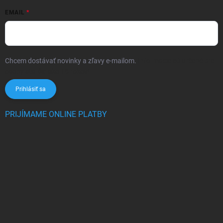
EMAIL
Chcem dostávať novinky a zľavy e-mailom.
Informácie sú určené pre
osoby staršie ako 16 rokov!
Prihlásiť sa
PRIJÍMAME ONLINE PLATBY