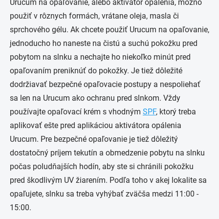
Urucum na opaľovanie, alebo aktivátor opálenia, možno
použiť v rôznych formách, vrátane oleja, masla či
sprchového gélu. Ak chcete použiť Urucum na opaľovanie,
jednoducho ho naneste na čistú a suchú pokožku pred
pobytom na slnku a nechajte ho niekoľko minút pred
opaľovaním preniknúť do pokožky. Je tiež dôležité
dodržiavať bezpečné opaľovacie postupy a nespoliehať
sa len na Urucum ako ochranu pred slnkom. Vždy
používajte opaľovací krém s vhodným
SPF
, ktorý treba
aplikovať ešte pred aplikáciou aktivátora opálenia
Urucum. Pre bezpečné opaľovanie je tiež dôležitý
dostatočný príjem tekutín a obmedzenie pobytu na slnku
počas poludňajších hodín, aby ste si chránili pokožku
pred škodlivým UV žiarením. Podľa toho v akej lokalite sa
opaľujete, slnku sa treba vyhýbať zväčša medzi 11:00 -
15:00.