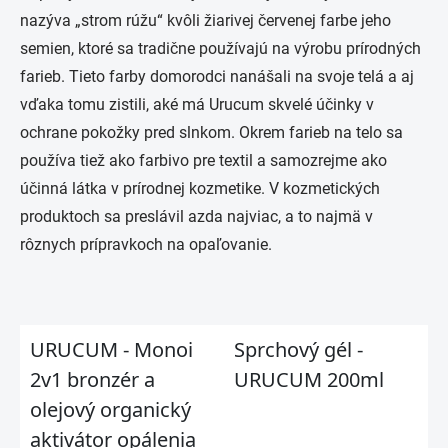
nazýva „strom rúžu“ kvôli žiarivej červenej farbe jeho
semien, ktoré sa tradične používajú na výrobu prírodných
farieb. Tieto farby domorodci nanášali na svoje telá a aj
vďaka tomu zistili, aké má Urucum skvelé účinky v
ochrane pokožky pred slnkom. Okrem farieb na telo sa
používa tiež ako farbivo pre textil a samozrejme ako
účinná látka v prírodnej kozmetike. V kozmetických
produktoch sa preslávil azda najviac, a to najmä v
rôznych prípravkoch na opaľovanie.