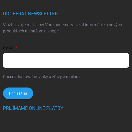
ODOBERAŤ NEWSLETTER
Vložte svoj e-mail a my Vám budeme zasielať informácie o nových
produktoch na našom e-shope.
EMAIL
Chcem dostávať novinky a zľavy e-mailom.
Informácie sú určené pre
osoby staršie ako 16 rokov!
Prihlásiť sa
PRIJÍMAME ONLINE PLATBY