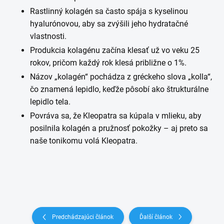
Rastlinný kolagén sa často spája s kyselinou
hyalurónovou, aby sa zvýšili jeho hydratačné
vlastnosti.
Produkcia kolagénu začína klesať už vo veku 25
rokov, pričom každý rok klesá približne o 1%.
Názov „kolagén“ pochádza z gréckeho slova „kolla“,
čo znamená lepidlo, keďže pôsobí ako štrukturálne
lepidlo tela.
Povráva sa, že Kleopatra sa kúpala v mlieku, aby
posilnila kolagén a pružnosť pokožky – aj preto sa
naše tonikomu volá Kleopatra.
Predchádzajúci článok
Ďalší článok