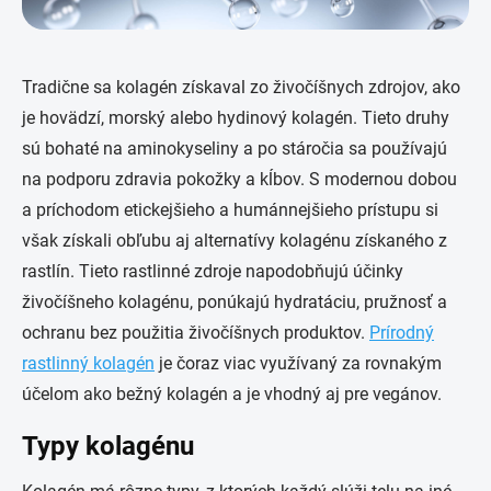
Tradične sa kolagén získaval zo živočíšnych zdrojov, ako
je hovädzí, morský alebo hydinový kolagén. Tieto druhy
sú bohaté na aminokyseliny a po stáročia sa používajú
na podporu zdravia pokožky a kĺbov. S modernou dobou
a príchodom etickejšieho a humánnejšieho prístupu si
však získali obľubu aj alternatívy kolagénu získaného z
rastlín. Tieto rastlinné zdroje napodobňujú účinky
živočíšneho kolagénu, ponúkajú hydratáciu, pružnosť a
ochranu bez použitia živočíšnych produktov.
Prírodný
rastlinný kolagén
je čoraz viac využívaný za rovnakým
účelom ako bežný kolagén a je vhodný aj pre vegánov.
Typy kolagénu