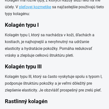
Kolagén má rôzne typy, z ktorých každý slúži telu na iné
účely. V
pleťovej kozmetike
sa najčastejšie používajú tieto
typy kolagénu:
Kolagén typu I
Kolagén typu I, ktorý sa nachádza v koži, šľachách a
kostiach, je najhojnejší a nevyhnutný na udržanie
elasticity a hydratácie pokožky. Pomáha redukovať
vrásky a zlepšuje celkovú štruktúru pleti.
Kolagén typu III
Kolagén typu III, ktorý sa často vyskytuje spolu s typom I,
podporuje štruktúru pokožky a je veľmi dôležitý pre
zlepšenie elasticity. Je obzvlášť prospešný pre zrelú pleť.
Rastlinný kolagén