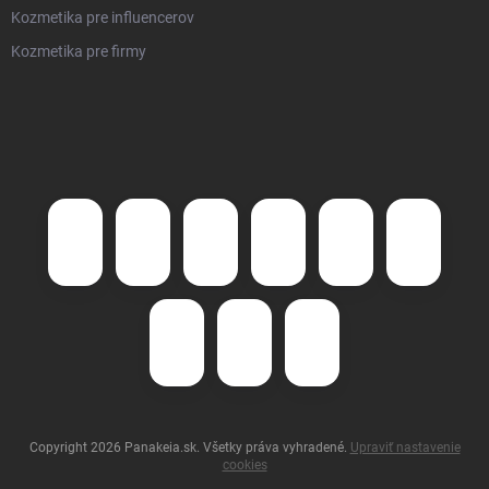
Kozmetika pre influencerov
Kozmetika pre firmy
Copyright 2026
Panakeia.sk
. Všetky práva vyhradené.
Upraviť nastavenie
cookies