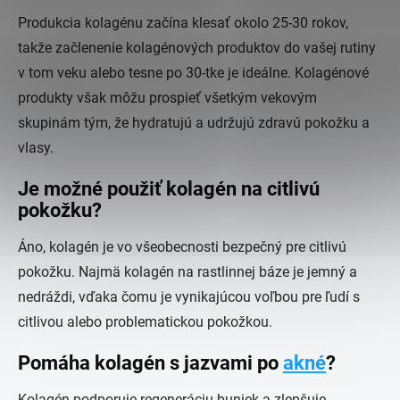
Produkcia kolagénu začína klesať okolo 25-30 rokov,
takže začlenenie kolagénových produktov do vašej rutiny
v tom veku alebo tesne po 30-tke je ideálne. Kolagénové
produkty však môžu prospieť všetkým vekovým
skupinám tým, že hydratujú a udržujú zdravú pokožku a
vlasy.
Je možné použiť kolagén na citlivú
pokožku?
Áno, kolagén je vo všeobecnosti bezpečný pre citlivú
pokožku. Najmä kolagén na rastlinnej báze je jemný a
nedráždi, vďaka čomu je vynikajúcou voľbou pre ľudí s
citlivou alebo problematickou pokožkou.
Pomáha kolagén s jazvami po
akné
?
Kolagén podporuje regeneráciu buniek a zlepšuje