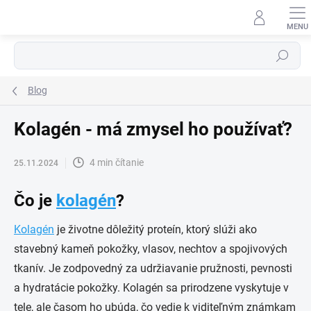
Prejsť
na
obsah
Hľadať
Blog
Kolagén - má zmysel ho používať?
4 min čítanie
25.11.2024
Čo je
kolagén
?
Kolagén
je životne dôležitý proteín, ktorý slúži ako
stavebný kameň pokožky, vlasov, nechtov a spojivových
tkanív. Je zodpovedný za udržiavanie pružnosti, pevnosti
a hydratácie pokožky. Kolagén sa prirodzene vyskytuje v
tele, ale časom ho ubúda, čo vedie k viditeľným známkam