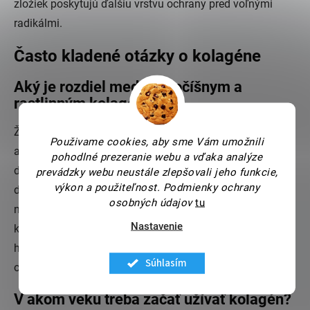
zložiek poskytujú ďalšiu vrstvu ochrany pred voľnými
radikálmi.
Často kladené otázky o kolagéne
Aký je rozdiel medzi živočíšnym a
rastlinným kolagénom?
Živočíšny kolagén pochádza zo zdrojov, ako sú hovädzie
Použivame cookies, aby sme Vám umožnili
alebo morské tkanivá a obsahuje peptidy, ktoré priamo
pohodlné prezeranie webu a vďaka analýze
dopĺňajú kolagén v pokožke. Rastlinný kolagén sa na
prevádzky webu neustále zlepšovali jeho funkcie,
výkon a použiteľnost.
Podmienky ochrany
druhej strane získava z rastlinných zdrojov a
osobných údajov
tu
napodobňuje účinky živočíšneho kolagénu. Rastlinný
Nastavenie
kolagén síce neobsahuje rovnaké peptidy, ale taktiež
hydratuje, vyhladzuje a podporuje prirodzenú
Súhlasím
obranyschopnosť pokožky.
V akom veku treba začať užívať kolagén?