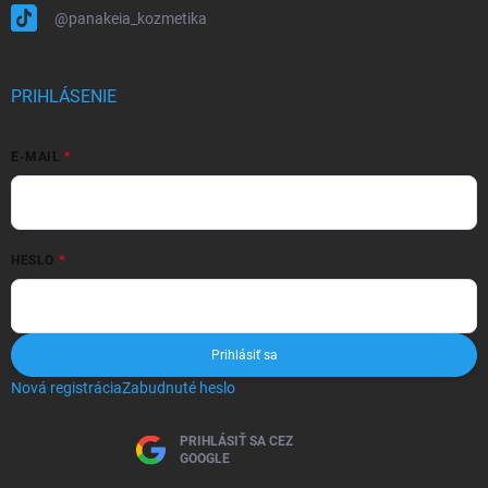
@panakeia_kozmetika
PRIHLÁSENIE
E-MAIL
HESLO
Prihlásiť sa
Nová registrácia
Zabudnuté heslo
PRIHLÁSIŤ SA CEZ
GOOGLE