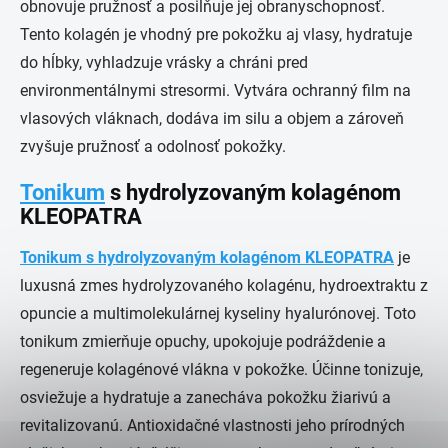
obnovuje pružnosť a posilňuje jej obranyschopnosť.
Tento kolagén je vhodný pre pokožku aj vlasy, hydratuje
do hĺbky, vyhladzuje vrásky a chráni pred
environmentálnymi stresormi. Vytvára ochranný film na
vlasových vláknach, dodáva im silu a objem a zároveň
zvyšuje pružnosť a odolnosť pokožky.
Tonikum
s hydrolyzovaným kolagénom
KLEOPATRA
Tonikum s hydrolyzovaným kolagénom KLEOPATRA
je
luxusná zmes hydrolyzovaného kolagénu, hydroextraktu z
opuncie a multimolekulárnej kyseliny hyalurónovej. Toto
tonikum zmierňuje opuchy, upokojuje podráždenie a
regeneruje kolagénové vlákna v pokožke. Účinne tonizuje,
osviežuje a hydratuje a zanecháva pokožku žiarivú a
revitalizovanú. Antioxidačné vlastnosti jeho prírodných