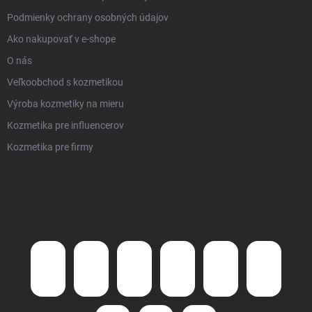
Podmienky ochrany osobných údajov
Ako nakupovať v e-shope
O nás
Veľkoobchod s kozmetikou
Výroba kozmetiky na mieru
Kozmetika pre influencerov
Kozmetika pre firmy