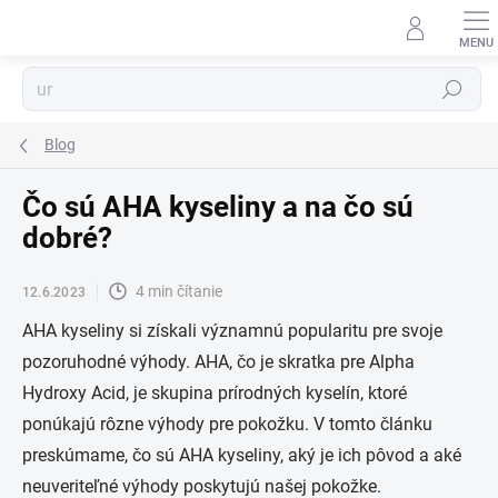
Prejsť
na
obsah
Hľadať
Blog
Čo sú AHA kyseliny a na čo sú
dobré?
4 min čítanie
12.6.2023
AHA kyseliny si získali významnú popularitu pre svoje
pozoruhodné výhody. AHA, čo je skratka pre Alpha
Hydroxy Acid, je skupina prírodných kyselín, ktoré
ponúkajú rôzne výhody pre pokožku. V tomto článku
preskúmame, čo sú AHA kyseliny, aký je ich pôvod a aké
neuveriteľné výhody poskytujú našej pokožke.