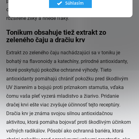
pokožky. Podporuje regeneráciu pleti, pomáha udržiavať a
Súhlasím
obnovovať potrebný tonus pleti a účinne rieši
vrásky
,
rozšírené žilky a hnedé fľaky.
Tonikum obsahuje tiež extrakt zo
zeleného čaju a dračiu krv
Extrakt zo zeleného čaju nachádzajúci sa v toniku je
bohatý na flavonoidy a katechíny, prírodné antioxidanty,
ktoré poskytujú pokožke ochranné výhody. Tieto
antioxidanty pomáhajú chrániť pokožku pred škodlivým
UV žiarením a bojujú proti príznakom starnutia, vďaka
čomu vaša pleť vyzerá mladistvo a žiarivo. Pridanie
dračej krvi ešte viac zvyšuje účinnosť tejto receptúry.
Dračia krv je známa svojou silnou antioxidačnou
aktivitou, ktorá pomáha bojovať proti škodlivým účinkom
voľných radikálov. Pôsobí ako ochranná bariéra, ktorá