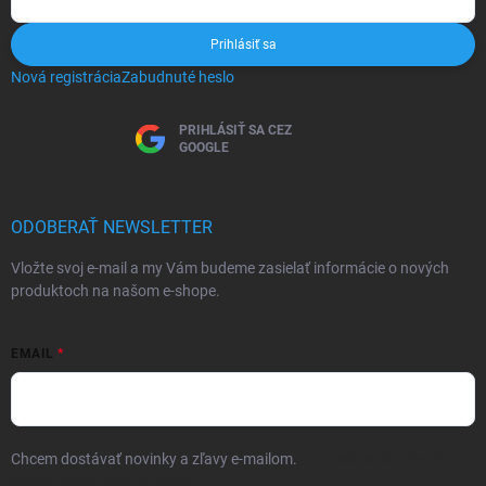
Prihlásiť sa
Nová registrácia
Zabudnuté heslo
PRIHLÁSIŤ SA CEZ
GOOGLE
ODOBERAŤ NEWSLETTER
Vložte svoj e-mail a my Vám budeme zasielať informácie o nových
produktoch na našom e-shope.
EMAIL
Chcem dostávať novinky a zľavy e-mailom.
Informácie sú určené pre
osoby staršie ako 16 rokov!