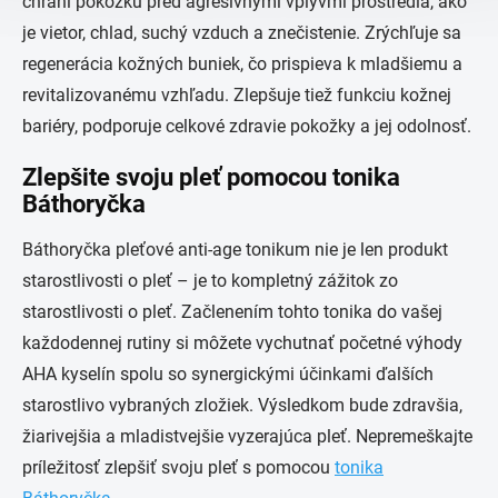
chráni pokožku pred agresívnymi vplyvmi prostredia, ako
je vietor, chlad, suchý vzduch a znečistenie. Zrýchľuje sa
regenerácia kožných buniek, čo prispieva k mladšiemu a
revitalizovanému vzhľadu. Zlepšuje tiež funkciu kožnej
bariéry, podporuje celkové zdravie pokožky a jej odolnosť.
Zlepšite svoju pleť pomocou tonika
Báthoryčka
Báthoryčka pleťové anti-age tonikum nie je len produkt
starostlivosti o pleť – je to kompletný zážitok zo
starostlivosti o pleť. Začlenením tohto tonika do vašej
každodennej rutiny si môžete vychutnať početné výhody
AHA kyselín spolu so synergickými účinkami ďalších
starostlivo vybraných zložiek. Výsledkom bude zdravšia,
žiarivejšia a mladistvejšie vyzerajúca pleť. Nepremeškajte
príležitosť zlepšiť svoju pleť s pomocou
tonika