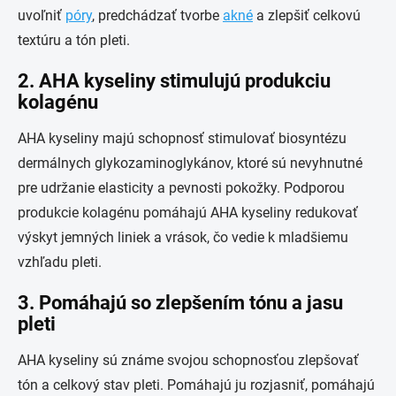
uvoľniť
póry
, predchádzať tvorbe
akné
a zlepšiť celkovú
textúru a tón pleti.
2. AHA kyseliny stimulujú produkciu
kolagénu
AHA kyseliny majú schopnosť stimulovať biosyntézu
dermálnych glykozaminoglykánov, ktoré sú nevyhnutné
pre udržanie elasticity a pevnosti pokožky. Podporou
produkcie kolagénu pomáhajú AHA kyseliny redukovať
výskyt jemných liniek a vrások, čo vedie k mladšiemu
vzhľadu pleti.
3. Pomáhajú so zlepšením tónu a jasu
pleti
AHA kyseliny sú známe svojou schopnosťou zlepšovať
tón a celkový stav pleti. Pomáhajú ju rozjasniť, pomáhajú