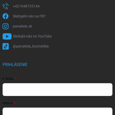
+421948735144
Sledujete nás na FB?
panakeia.sk
Sledujte nás na YouTube
@panakeia_kozmetika
PRIHLÁSENIE
E-MAIL
HESLO