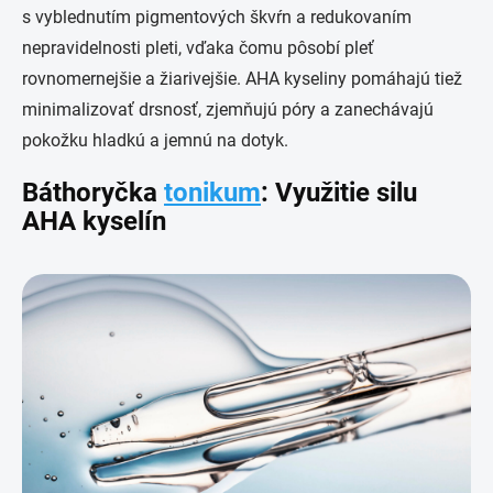
s vyblednutím pigmentových škvŕn a redukovaním
nepravidelnosti pleti, vďaka čomu pôsobí pleť
rovnomernejšie a žiarivejšie. AHA kyseliny pomáhajú tiež
minimalizovať drsnosť, zjemňujú póry a zanechávajú
pokožku hladkú a jemnú na dotyk.
Báthoryčka
tonikum
: Využitie silu
AHA kyselín