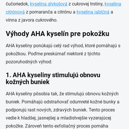
čučoriedok,
kyselina glykolová
z cukrovej trstiny,
kyselina
citrónová
z pomaranča a citrónu a
kyselina jablčná
a
vínna z javora cukrového.
Výhody AHA kyselín pre pokožku
AHA kyseliny ponúkajú celý rad výhod, ktoré pomáhajú s
pokožkou. Poďme preskúmať niektoré z týchto
pozoruhodných výhod:
1. AHA kyseliny stimulujú obnovu
kožných buniek
AHA kyseliny pôsobia tak, že stimulujú obnovu kožných
buniek. Pomáhajú odstraňovať odumreté kožné bunky a
podporujú rast nových, zdravých buniek. Tento proces
vedie k hladšej, jasnejšej a mladistvejšie vyzerajúcej
pokožke. Zároveň tento exfoliačný proces pomáha