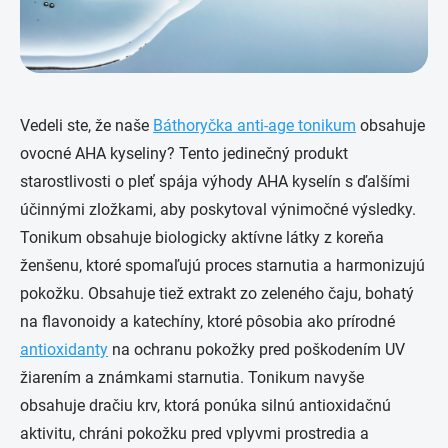
Vedeli ste, že naše
Báthoryčka anti-age tonikum
obsahuje
ovocné AHA kyseliny? Tento jedinečný produkt
starostlivosti o pleť spája výhody AHA kyselín s ďalšími
účinnými zložkami, aby poskytoval výnimočné výsledky.
Tonikum obsahuje biologicky aktívne látky z koreňa
ženšenu, ktoré spomaľujú proces starnutia a harmonizujú
pokožku. Obsahuje tiež extrakt zo zeleného čaju, bohatý
na flavonoidy a katechíny, ktoré pôsobia ako prírodné
antioxidanty
na ochranu pokožky pred poškodením UV
žiarením a známkami starnutia. Tonikum navyše
obsahuje dračiu krv, ktorá ponúka silnú antioxidačnú
aktivitu, chráni pokožku pred vplyvmi prostredia a