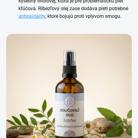
kyseliny linolovej, ktorá je pre problematickú pleť
kľúčová. Ríbezľový olej zase dodáva pleti potrebné
antioxidanty
, ktoré bojujú proti vplyvom smogu.