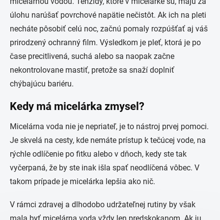
micelárnou vodou. Tenzidy, ktoré v micelárke sú, majú za
úlohu narúšať povrchové napätie nečistôt. Ak ich na pleti
necháte pôsobiť celú noc, začnú pomaly rozpúšťať aj váš
prirodzený ochranný film. Výsledkom je pleť, ktorá je po
čase precitlivená, suchá alebo sa naopak začne
nekontrolovane mastiť, pretože sa snaží doplniť
chýbajúcu bariéru.
Kedy má micelárka zmysel?
Micelárna voda nie je nepriateľ, je to nástroj prvej pomoci.
Je skvelá na cesty, kde nemáte prístup k tečúcej vode, na
rýchle odlíčenie po fitku alebo v dňoch, kedy ste tak
vyčerpaná, že by ste inak išla spať neodlíčená vôbec. V
takom prípade je micelárka lepšia ako nič.
V rámci zdravej a dlhodobo udržateľnej rutiny by však
mala byť micelárna voda vždy len predskokanom. Ak ju