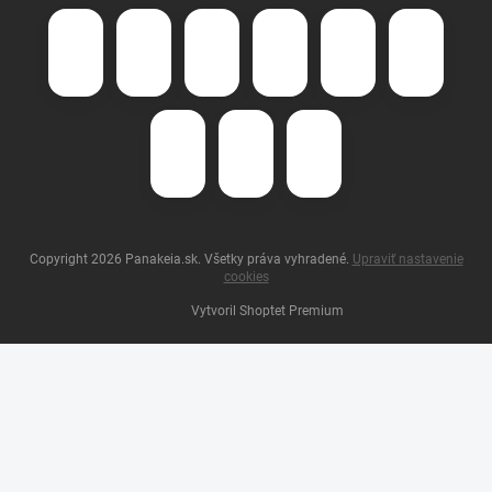
Copyright 2026
Panakeia.sk
. Všetky práva vyhradené.
Upraviť nastavenie
cookies
Vytvoril Shoptet Premium