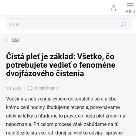
Prejsť
na
obsah
Hľadať
Blog
Čistá pleť je základ: Všetko, čo
potrebujete vedieť o fenoméne
dvojfázového čistenia
8 min čítanie
5.3.2026
Väčšina z nás venuje výberu dokonalého séra alebo
krému celé hodiny, študujeme recenzie, porovnávame
aktívne látky a hľadáme to pravé, čo našu pleť zmení na
nepoznanie. Pri celom procese však zabúdame na tú
najdôležitejšiu vec, od ktorej sa všetko odvíja - správne