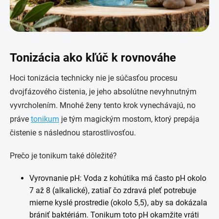
Tonizácia ako kľúč k rovnováhe
Hoci tonizácia technicky nie je súčasťou procesu
dvojfázového čistenia, je jeho absolútne nevyhnutným
vyvrcholením. Mnohé ženy tento krok vynechávajú, no
práve
tonikum
je tým magickým mostom, ktorý prepája
čistenie s následnou starostlivosťou.
Prečo je tonikum také dôležité?
Vyrovnanie pH: Voda z kohútika má často pH okolo
7 až 8 (alkalické), zatiaľ čo zdravá pleť potrebuje
mierne kyslé prostredie (okolo 5,5), aby sa dokázala
brániť baktériám. Tonikum toto pH okamžite vráti