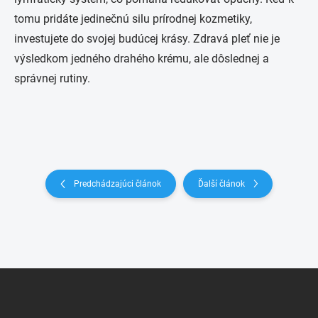
tomu pridáte jedinečnú silu prírodnej kozmetiky,
investujete do svojej budúcej krásy. Zdravá pleť nie je
výsledkom jedného drahého krému, ale dôslednej a
správnej rutiny.
Predchádzajúci článok
Ďalší článok
Z
á
p