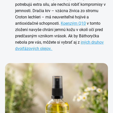
potrebujú extra silu, ale nechcú robiť kompromisy v
jemnosti. Dračia krv – vzácna živica zo stromu
Croton lechleri – má neuveriteľné hojivé a
antioxidačné schopnosti.
Koenzým Q10
v tomto
zložení navyše chráni jemnú kožu v okolí očí pred
predčasným vznikom vrások. Ak by Báthoryčka
nebola pre vás, môžete si vybrať aj z
iných druhov
dvojfázových olejov.