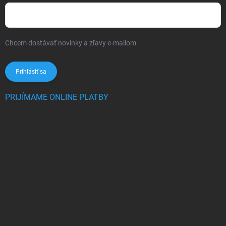
Chcem dostávať novinky a zľavy e-mailom.
Informácie sú určené pre
osoby staršie ako 16 rokov!
Prihlásiť sa
PRIJÍMAME ONLINE PLATBY