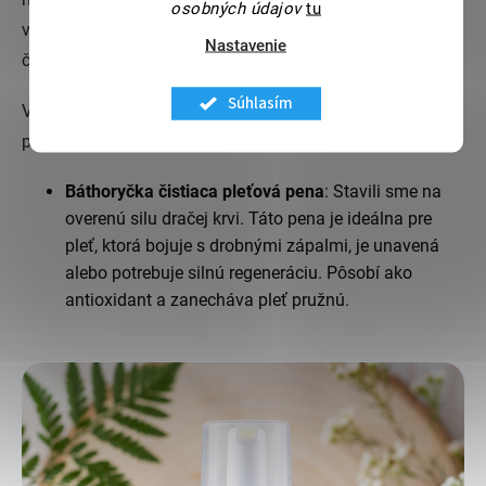
osobných údajov
tu
varovný signál, čo znamená, že ste z pleti odstránili aj to,
Nastavenie
čo tam malo zostať pre jej ochranu.
Súhlasím
V Panakei sme pre túto fázu vyvinuli dve peny, ktoré
premenia rutinu na zážitok:
Báthoryčka čistiaca pleťová pena
: Stavili sme na
overenú silu dračej krvi. Táto pena je ideálna pre
pleť, ktorá bojuje s drobnými zápalmi, je unavená
alebo potrebuje silnú regeneráciu. Pôsobí ako
antioxidant a zanecháva pleť pružnú.