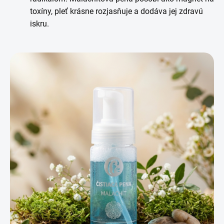
toxíny, pleť krásne rozjasňuje a dodáva jej zdravú
iskru.