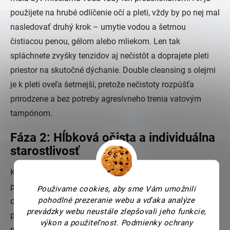
použijete na hrubé odlíčenie očí a pleti, vždy by po nej mal
nasledovať druhý krok – umytie vodou a šetrnou
čistiacou penou, gélom alebo mliekom. Len tak
spláchnete zvyšky tenzidov aj nečistôt a doprajete pleti
priestor na skutočné dýchanie. Double cleansing s olejmi
je k pleti oveľa šetrnejší, pretože nečistoty rozpúšťa
prirodzene a bez potreby agresívneho trenia vatovým
tampónom.
Fáza 2: Hĺbková očista a individuálna
starostlivosť
Keď už olejová fáza roztopila make-up a nečistoty,
prichádza na rad dočistenie vodnou bázou. Táto fáza
Použivame cookies, aby sme Vám umožnili
pohodlné prezeranie webu a vďaka analýze
odstráni zvyšky olejovej emulzie spolu s potom a
prevádzky webu neustále zlepšovali jeho funkcie,
prachom. Je kľúčové, aby produkt v tejto fáze pleť
výkon a použiteľnost.
Podmienky ochrany
nedráždil. Pocit vŕzgajúcej pleti po umytí je v skutočnosti