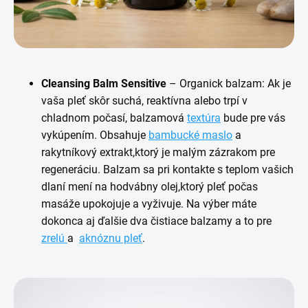
Cleansing Balm Sensitive
– Organick balzam: Ak je
vaša pleť skôr suchá, reaktívna alebo trpí v
chladnom počasí, balzamová
textúra
bude pre vás
vykúpením. Obsahuje
bambucké maslo
a
rakytníkový extrakt,ktorý je malým zázrakom pre
regeneráciu. Balzam sa pri kontakte s teplom vašich
dlaní mení na hodvábny olej,ktorý pleť počas
masáže upokojuje a vyživuje. Na výber máte
dokonca aj ďalšie dva čistiace balzamy a to pre
zrelú
a
aknóznu pleť
.