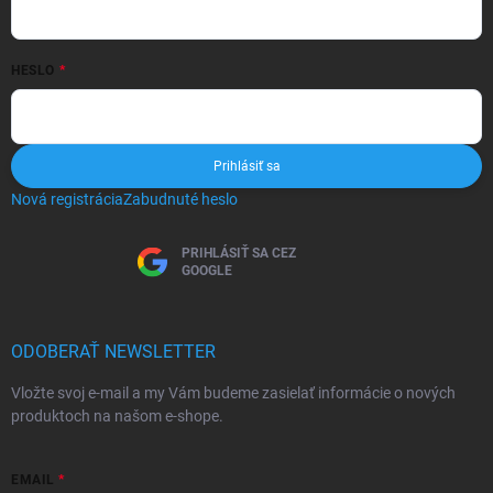
HESLO
Prihlásiť sa
Nová registrácia
Zabudnuté heslo
PRIHLÁSIŤ SA CEZ
GOOGLE
ODOBERAŤ NEWSLETTER
Vložte svoj e-mail a my Vám budeme zasielať informácie o nových
produktoch na našom e-shope.
EMAIL