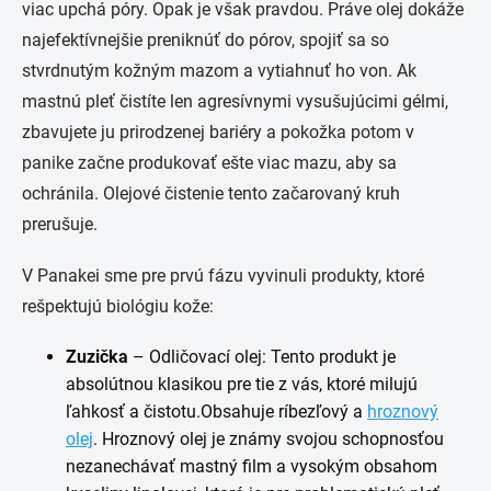
viac upchá póry. Opak je však pravdou. Práve olej dokáže
najefektívnejšie preniknúť do pórov, spojiť sa so
stvrdnutým kožným mazom a vytiahnuť ho von. Ak
mastnú pleť čistíte len agresívnymi vysušujúcimi gélmi,
zbavujete ju prirodzenej bariéry a pokožka potom v
panike začne produkovať ešte viac mazu, aby sa
ochránila. Olejové čistenie tento začarovaný kruh
prerušuje.
V Panakei sme pre prvú fázu vyvinuli produkty, ktoré
rešpektujú biológiu kože:
Zuzička
– Odličovací olej: Tento produkt je
absolútnou klasikou pre tie z vás, ktoré milujú
ľahkosť a čistotu.Obsahuje ríbezľový a
hroznový
olej
. Hroznový olej je známy svojou schopnosťou
nezanechávať mastný film a vysokým obsahom