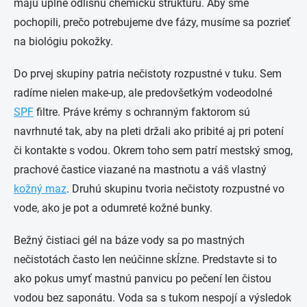
majú úplne odlišnú chemickú štruktúru. Aby sme
pochopili, prečo potrebujeme dve fázy, musíme sa pozrieť
na biológiu pokožky.
Do prvej skupiny patria nečistoty rozpustné v tuku. Sem
radíme nielen make-up, ale predovšetkým vodeodolné
SPF
filtre. Práve krémy s ochranným faktorom sú
navrhnuté tak, aby na pleti držali ako pribité aj pri potení
či kontakte s vodou. Okrem toho sem patrí mestský smog,
prachové častice viazané na mastnotu a váš vlastný
kožný maz
. Druhú skupinu tvoria nečistoty rozpustné vo
vode, ako je pot a odumreté kožné bunky.
Bežný čistiaci gél na báze vody sa po mastných
nečistotách často len neúčinne skĺzne. Predstavte si to
ako pokus umyť mastnú panvicu po pečení len čistou
vodou bez saponátu. Voda sa s tukom nespojí a výsledok