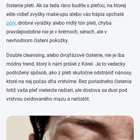
čistenie pleti. Ak sa teda ráno budíte s pleťou, na ktorej
ešte vidieť zvyšky make-upu alebo vás trápia upchaté
póry
, drobné vyrážky alebo mdlý tón pleti, chyba
pravdepodobne nie je v krémoch, sérach, ale v
nevhodnom čistení pokožky.
Double cleansing, alebo dvojfázové čistenie, nie je iba
módny trend, ktorý k nám prišiel z Kórei. Je to vedecky
podložený spôsob, ako z pleti skutočne odstrániť nánosy,
ktoré na nej počas dňa vrstvíme. Bez poriadneho čistenia
totiž vaša pleť nielenže nežiari, ale doslova sa dusí pod
vrstvou oxidovaného mazu a nečistôt.