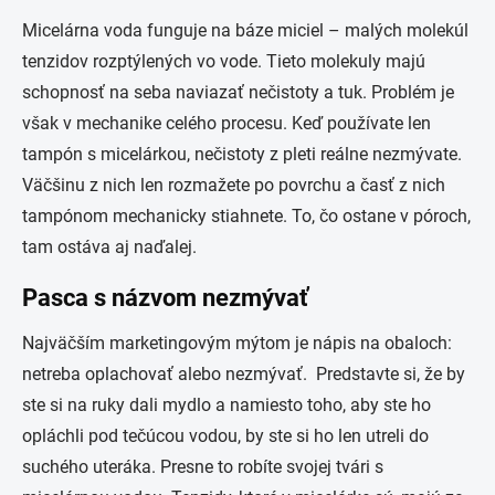
Micelárna voda funguje na báze miciel – malých molekúl
tenzidov rozptýlených vo vode. Tieto molekuly majú
schopnosť na seba naviazať nečistoty a tuk. Problém je
však v mechanike celého procesu. Keď používate len
tampón s micelárkou, nečistoty z pleti reálne nezmývate.
Väčšinu z nich len rozmažete po povrchu a časť z nich
tampónom mechanicky stiahnete. To, čo ostane v póroch,
tam ostáva aj naďalej.
Pasca s názvom nezmývať
Najväčším marketingovým mýtom je nápis na obaloch:
netreba oplachovať alebo nezmývať. Predstavte si, že by
ste si na ruky dali mydlo a namiesto toho, aby ste ho
opláchli pod tečúcou vodou, by ste si ho len utreli do
suchého uteráka. Presne to robíte svojej tvári s