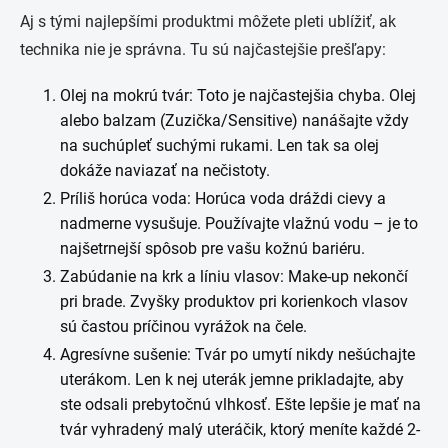
Aj s tými najlepšími produktmi môžete pleti ublížiť, ak
technika nie je správna. Tu sú najčastejšie prešľapy:
Olej na mokrú tvár: Toto je najčastejšia chyba. Olej
alebo balzam (Zuzička/Sensitive) nanášajte vždy
na suchúpleť suchými rukami. Len tak sa olej
dokáže naviazať na nečistoty.
Príliš horúca voda: Horúca voda dráždi cievy a
nadmerne vysušuje. Používajte vlažnú vodu – je to
najšetrnejší spôsob pre vašu kožnú bariéru.
Zabúdanie na krk a líniu vlasov: Make-up nekončí
pri brade. Zvyšky produktov pri korienkoch vlasov
sú častou príčinou vyrážok na čele.
Agresívne sušenie: Tvár po umytí nikdy nešúchajte
uterákom. Len k nej uterák jemne prikladajte, aby
ste odsali prebytočnú vlhkosť. Ešte lepšie je mať na
tvár vyhradený malý uteráčik, ktorý meníte každé 2-