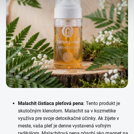
Malachit čistiaca pleťová pena
: Tento produkt je
skutočným klenotom. Malachit sa v kozmetike
využíva pre svoje detoxikačné účinky. Ak žijete v
meste, vaša pleť je denne vystavená voľným
radikálom. Malachitová pena pôsobí ako magnet na