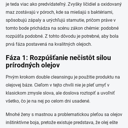
je teda viac ako predvídateľný. Zvyšky líčidiel a oxidovaný
maz zostávajú v póroch, kde sa miešajú s baktériami,
spôsobujú zápaly a urýchľujú starnutie, pričom práve v
tomto bode prichádza na scénu zákon chémie: podobné
rozpúšťa podobné. Z tohto dôvodu je potrebné, aby bola
prvá fáza postavená na kvalitných olejoch.
Fáza 1: Rozpúšťanie nečistôt silou
prírodných olejov
Prvým krokom double cleansingu je použitie produktu na
olejovej báze. Cieľom v tejto chvíli nie je pleť umyť v
klasickom zmysle slova, ale doslova roztopiť a uvoľniť
všetko, čo je na nej po celom dni usadené.
Mnohé ženy s mastnou a problematickou pleťou sa olejov
inštinktívne boja, pretože existuje predstava, že olej ešte