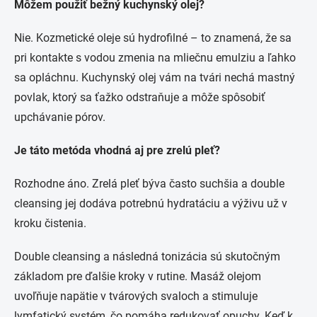
Môžem použiť bežný kuchynský olej?
Nie. Kozmetické oleje sú hydrofilné – to znamená, že sa
pri kontakte s vodou zmenia na mliečnu emulziu a ľahko
sa opláchnu. Kuchynský olej vám na tvári nechá mastný
povlak, ktorý sa ťažko odstraňuje a môže spôsobiť
upchávanie pórov.
Je táto metóda vhodná aj pre zrelú pleť?
Rozhodne áno. Zrelá pleť býva často suchšia a double
cleansing jej dodáva potrebnú hydratáciu a výživu už v
kroku čistenia.
Double cleansing a následná tonizácia sú skutočným
základom pre ďalšie kroky v rutine. Masáž olejom
uvoľňuje napätie v tvárových svaloch a stimuluje
lymfatický systém, čo pomáha redukovať opuchy. Keď k