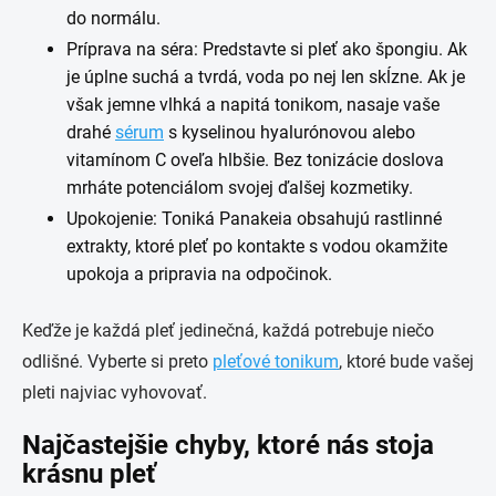
do normálu.
Príprava na séra: Predstavte si pleť ako špongiu. Ak
je úplne suchá a tvrdá, voda po nej len skĺzne. Ak je
však jemne vlhká a napitá tonikom, nasaje vaše
drahé
sérum
s kyselinou hyalurónovou alebo
vitamínom C oveľa hlbšie. Bez tonizácie doslova
mrháte potenciálom svojej ďalšej kozmetiky.
Upokojenie: Toniká Panakeia obsahujú rastlinné
extrakty, ktoré pleť po kontakte s vodou okamžite
upokoja a pripravia na odpočinok.
Keďže je každá pleť jedinečná, každá potrebuje niečo
odlišné. Vyberte si preto
pleťové tonikum
, ktoré bude vašej
pleti najviac vyhovovať.
Najčastejšie chyby, ktoré nás stoja
krásnu pleť