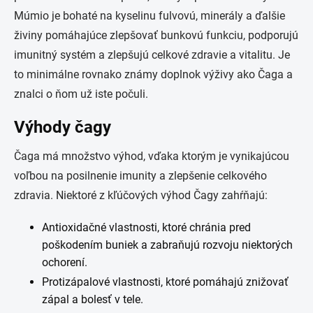
Múmio je bohaté na kyselinu fulvovú, minerály a ďalšie
živiny pomáhajúce zlepšovať bunkovú funkciu, podporujú
imunitný systém a zlepšujú celkové zdravie a vitalitu. Je
to minimálne rovnako známy doplnok výživy ako Čaga a
znalci o ňom už iste počuli.
Výhody čagy
Čaga má množstvo výhod, vďaka ktorým je vynikajúcou
voľbou na posilnenie imunity a zlepšenie celkového
zdravia. Niektoré z kľúčových výhod Čagy zahŕňajú:
Antioxidačné vlastnosti, ktoré chránia pred
poškodením buniek a zabraňujú rozvoju niektorých
ochorení.
Protizápalové vlastnosti, ktoré pomáhajú znižovať
zápal a bolesť v tele.