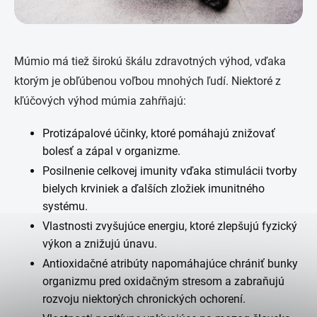
Múmio má tiež širokú škálu zdravotných výhod, vďaka
ktorým je obľúbenou voľbou mnohých ľudí. Niektoré z
kľúčových výhod múmia zahŕňajú:
Protizápalové účinky, ktoré pomáhajú znižovať
bolesť a zápal v organizme.
Posilnenie celkovej imunity vďaka stimulácii tvorby
bielych krviniek a ďalších zložiek imunitného
systému.
Vlastnosti zvyšujúce energiu, ktoré zlepšujú fyzický
výkon a znižujú únavu.
Antioxidačné atribúty napomáhajúce chrániť bunky
organizmu pred oxidačným stresom a zabraňujú
rozvoju niektorých chronických ochorení.