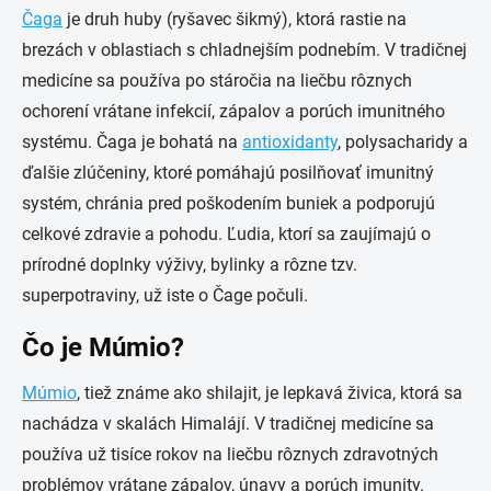
Čaga
je druh huby (ryšavec šikmý), ktorá rastie na
brezách v oblastiach s chladnejším podnebím. V tradičnej
medicíne sa používa po stáročia na liečbu rôznych
ochorení vrátane infekcií, zápalov a porúch imunitného
systému. Čaga je bohatá na
antioxidanty
, polysacharidy a
ďalšie zlúčeniny, ktoré pomáhajú posilňovať imunitný
systém, chránia pred poškodením buniek a podporujú
celkové zdravie a pohodu. Ľudia, ktorí sa zaujímajú o
prírodné doplnky výživy, bylinky a rôzne tzv.
superpotraviny, už iste o Čage počuli.
Čo je Múmio?
Múmio
, tiež známe ako shilajit, je lepkavá živica, ktorá sa
nachádza v skalách Himalájí. V tradičnej medicíne sa
používa už tisíce rokov na liečbu rôznych zdravotných
problémov vrátane zápalov, únavy a porúch imunity.