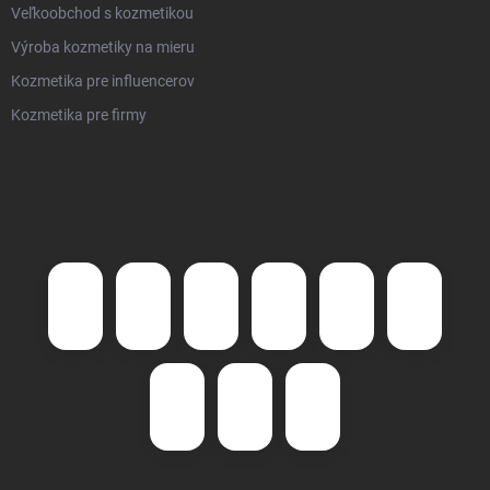
Veľkoobchod s kozmetikou
Výroba kozmetiky na mieru
Kozmetika pre influencerov
Kozmetika pre firmy