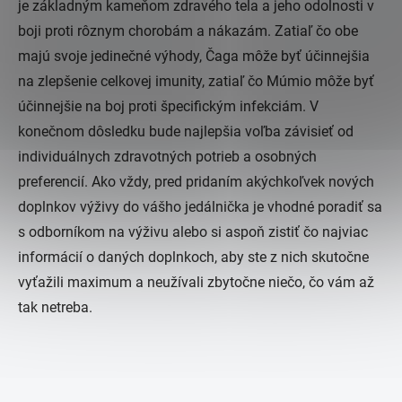
je základným kameňom zdravého tela a jeho odolnosti v
boji proti rôznym chorobám a nákazám. Zatiaľ čo obe
majú svoje jedinečné výhody, Čaga môže byť účinnejšia
na zlepšenie celkovej imunity, zatiaľ čo Múmio môže byť
účinnejšie na boj proti špecifickým infekciám. V
konečnom dôsledku bude najlepšia voľba závisieť od
individuálnych zdravotných potrieb a osobných
preferencií. Ako vždy, pred pridaním akýchkoľvek nových
doplnkov výživy do vášho jedálnička je vhodné poradiť sa
s odborníkom na výživu alebo si aspoň zistiť čo najviac
informácií o daných doplnkoch, aby ste z nich skutočne
vyťažili maximum a neužívali zbytočne niečo, čo vám až
tak netreba.