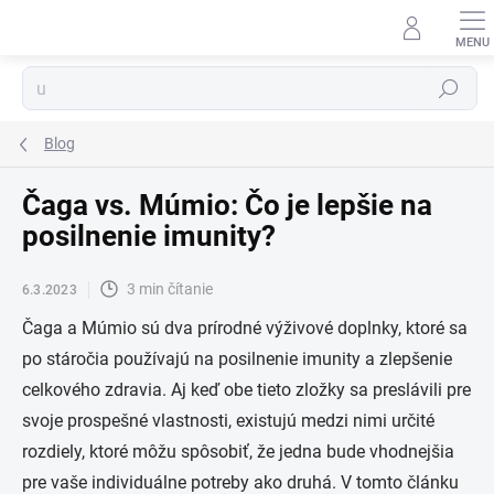
Prejsť
na
obsah
Hľadať
Blog
Čaga vs. Múmio: Čo je lepšie na
posilnenie imunity?
3 min čítanie
6.3.2023
Čaga a Múmio sú dva prírodné výživové doplnky, ktoré sa
po stáročia používajú na posilnenie imunity a zlepšenie
celkového zdravia. Aj keď obe tieto zložky sa preslávili pre
svoje prospešné vlastnosti, existujú medzi nimi určité
rozdiely, ktoré môžu spôsobiť, že jedna bude vhodnejšia
pre vaše individuálne potreby ako druhá. V tomto článku