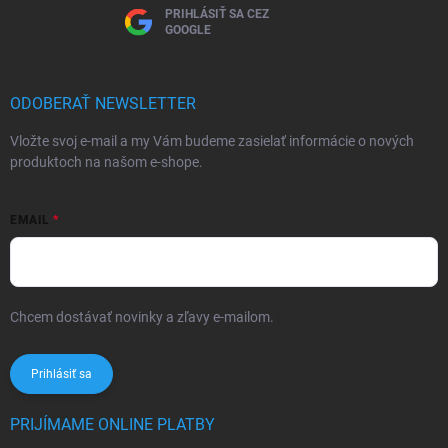
PRIHLÁSIŤ SA CEZ
GOOGLE
ODOBERAŤ NEWSLETTER
Vložte svoj e-mail a my Vám budeme zasielať informácie o nových
produktoch na našom e-shope.
EMAIL
Chcem dostávať novinky a zľavy e-mailom.
Informácie sú určené pre
osoby staršie ako 16 rokov!
Prihlásiť sa
PRIJÍMAME ONLINE PLATBY