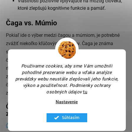
Vlastnosti pozitívne vplývajúce na mozog človeka,
ktoré zlepšujú kognitívne funkcie a pamäť.
Čaga vs. Múmio
Pokiaľ ide o výber medzi čagou a múmiom, je potrebné
zvážiť niekoľko kľúčových rozdielov. Čaga je známa
svojimi silnými antioxidačnými vlastnosťami, vďaka
čomu je vynikajúcou voľbou pre tých, ktorí chcú znížiť
Použivame cookies, aby sme Vám umožnili
riziko chronických ochorení. Na druhej strane je Múmio
pohodlné prezeranie webu a vďaka analýze
známe svojimi vlastnosťami zvyšujúcimi energiu, vďaka
prevádzky webu neustále zlepšovali jeho funkcie,
čomu je skvelou voľbou pre športovcov a tých, ktorí chcú
výkon a použiteľnost.
Podmienky ochrany
osobných údajov
tu
zlepšiť svoj fyzický výkon.
Nastavenie
Čaga aj múmio sú dobrou voľbou pre vaše
zdravie
Súhlasím
Čaga
aj
Múmio
majú vlastnosti posilňujúce imunitu, ktorá