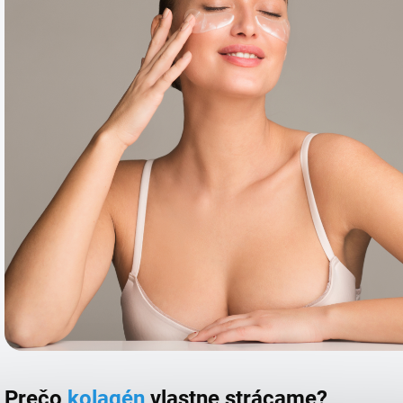
Prečo
kolagén
vlastne strácame?