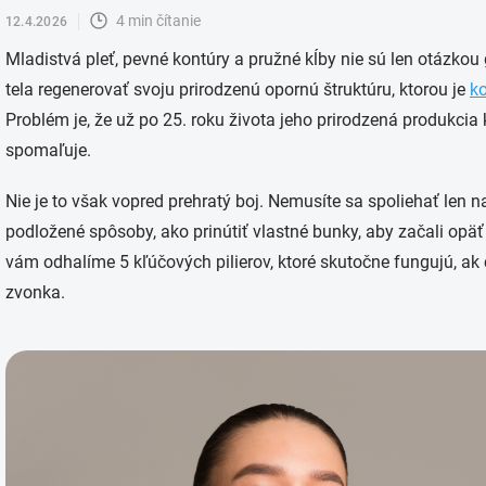
4 min čítanie
12.4.2026
Mladistvá pleť, pevné kontúry a pružné kĺby nie sú len otázko
tela regenerovať svoju prirodzenú opornú štruktúru, ktorou je
k
Problém je, že už po 25. roku života jeho prirodzená produkcia
spomaľuje.
Nie je to však vopred prehratý boj. Nemusíte sa spoliehať len n
podložené spôsoby, ako prinútiť vlastné bunky, aby začali opäť
vám odhalíme 5 kľúčových pilierov, ktoré skutočne fungujú, ak
zvonka.