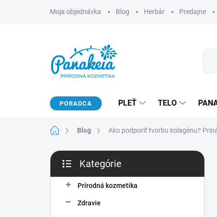
Prejsť
Moja objednávka
Blog
Herbár
Predajne
na
obsah
PLEŤ
TELO
PAN
PORADCA
Domov
Blog
Ako podporiť tvorbu kolagénu? Prin
B
Kategórie
o
Preskočiť
č
kategórie
n
Prírodná kozmetika
ý
Zdravie
p