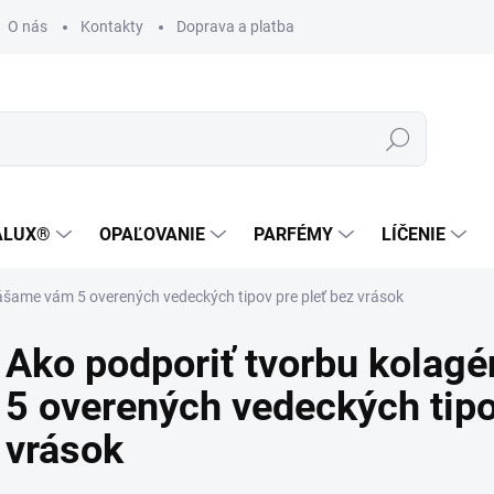
O nás
Kontakty
Doprava a platba
Zákaznícka podpora
Hľadať
ALUX®
OPAĽOVANIE
PARFÉMY
LÍČENIE
ášame vám 5 overených vedeckých tipov pre pleť bez vrások
Ako podporiť tvorbu kolag
5 overených vedeckých tipo
vrások