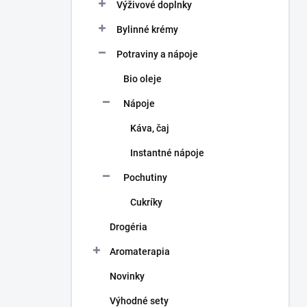
a
Výživové doplnky
n
Bylinné krémy
e
l
Potraviny a nápoje
Bio oleje
Nápoje
Káva, čaj
Instantné nápoje
Pochutiny
Cukríky
Drogéria
Aromaterapia
Novinky
Výhodné sety