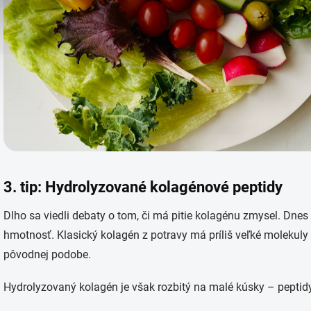
3. tip: Hydrolyzované kolagénové peptidy
Dlho sa viedli debaty o tom, či má pitie kolagénu zmysel. Dne
hmotnosť. Klasický kolagén z potravy má príliš veľké molekuly 
pôvodnej podobe.
Hydrolyzovaný kolagén je však rozbitý na malé kúsky – peptidy