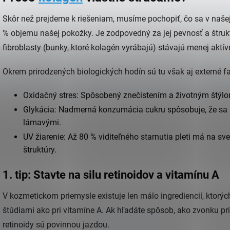
Skôr než prejdeme k riešeniam, musíme pochopiť, čo sa v našej pl
% objemu našej pokožky. Je zodpovedný za jej pevnosť a štru
fibroblasty (bunky, ktoré kolagén vyrábajú) stávajú menej aktí
Okrem prirodzených biologických hodín sú tu však aj externé fa
Oxidačný stres: Spôsobený znečistením a životným štýl
Glykácia: Nadmerná konzumácia cukru spôsobuje, že sa 
lámavými.
UV žiarenie: Až 80 % viditeľného starnutia pleti má na s
štruktúry.
1. tip: Stavte na silu retinoidov a vitamínu A
V kozmetickom priemysle existuje len málo ingrediencií, ktorý
štúdiami ako pri vitamíne A. Ak hľadáte spôsob, ako zvonku prin
retinoidy sú povinnou jazdou.