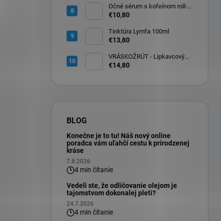
Očné sérum s kofeínom roll-
on na očné okolie 10ml
€10,80
Tinktúra Lymfa 100ml
€13,80
VRÁSKOŽRÚT - Lipkavcový
denný krém s Q10 30ml
€14,80
BLOG
Konečne je to tu! Náš nový online
poradca vám uľahčí cestu k prirodzenej
kráse
7.8.2026
4 min čítanie
Vedeli ste, že odličovanie olejom je
tajomstvom dokonalej pleti?
24.7.2026
4 min čítanie