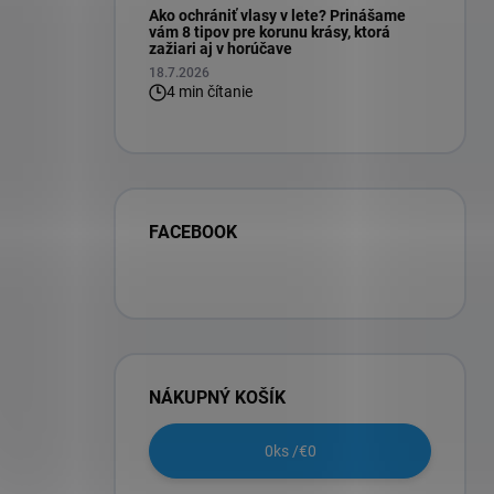
Ako ochrániť vlasy v lete? Prinášame
vám 8 tipov pre korunu krásy, ktorá
zažiari aj v horúčave
18.7.2026
4 min čítanie
FACEBOOK
NÁKUPNÝ KOŠÍK
0
ks /
€0