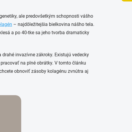
u genetiky, ale predovšetkým schopnosti vášho
olagén
– najdôležitejšia bielkovina nášho tela.
 klesá a po 40-tke sa jeho tvorba dramaticky
a drahé invazívne zákroky. Existujú vedecky
 pracovať na plné obrátky. V tomto článku
 chcete obnoviť zásoby kolagénu zvnútra aj