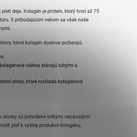
eti deje. Kolagén je proteín, ktorý tvorí až 75
ktúru. S pribúdajúcim vekom sa však naše
vnymi.
ktory, ktoré kolagén doslova požierajú:
om.
kolagénové vlákna stávajú tuhými a
vedomí slnko, ktoré rozkladá kolagénové
ch účinky sú potvrdené toľkými nezávislými
útiť pleť k vyššej produkcii kolagénu,