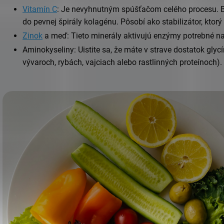
Vitamín C
: Je nevyhnutným spúšťačom celého procesu. B
do pevnej špirály kolagénu. Pôsobí ako stabilizátor, ktorý
Zinok
a meď: Tieto minerály aktivujú enzýmy potrebné n
Aminokyseliny: Uistite sa, že máte v strave dostatok glyc
vývaroch, rybách, vajciach alebo rastlinných proteínoch).