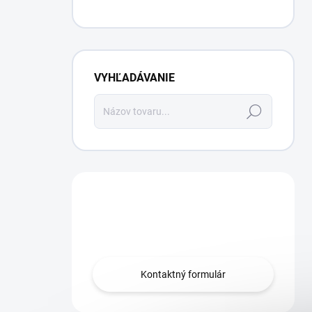
VYHĽADÁVANIE
Hľadať
Máte otázku?
Obráťte sa na nás.
Kontaktný formulár