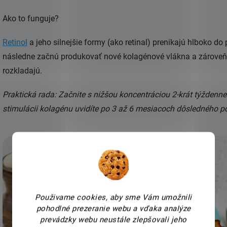
Ako to funguje?
Retinol
a jeho silnejšie formy (ako retinal) prenikajú hlboko do
následne začnú produkovať nové kolagénové vlákna a zároveň 
rozkladajú.
Praktická rada: Začnite s nižšou koncentráciou 2-krát týždenne
stimulácii kolagénu uvidíte po 3 až 6 mesiacoch dôsledného p
Použivame cookies, aby sme Vám umožnili
pohodlné prezeranie webu a vďaka analýze
prevádzky webu neustále zlepšovali jeho