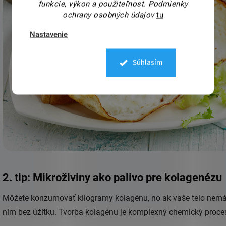
funkcie, výkon a použiteľnost.
Podmienky
ochrany osobných údajov
tu
Nastavenie
Súhlasím
2. tip: Mikroživiny ako palivo pre kolagenézu
Môžete konzumovať kilogramy kolagénu, no ak vaše telo nemá 
ním bez úžitku. Tvorba kolagénu je komplexný chemický proces,