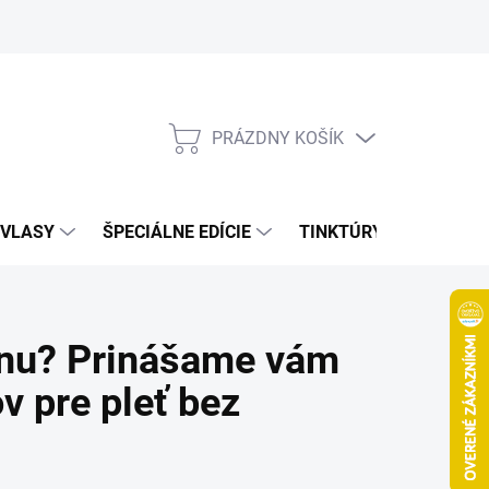
Bonusový program
Veľkoobchod
Referencie
Kariéra
A
PRÁZDNY KOŠÍK
NÁKUPNÝ
KOŠÍK
VLASY
ŠPECIÁLNE EDÍCIE
TINKTÚRY
ZDRAV
énu? Prinášame vám
v pre pleť bez