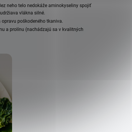
ez neho telo nedokáže aminokyseliny spojiť
 udržiava vlákna silné.
a opravu poškodeného tkaniva.
ínu a prolínu (nachádzajú sa v kvalitných