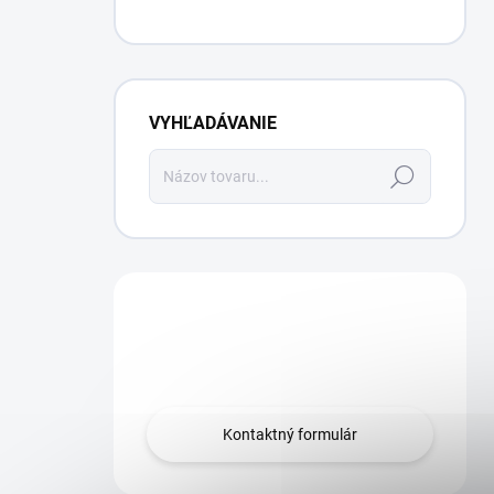
VYHĽADÁVANIE
Hľadať
Máte otázku?
Obráťte sa na nás.
Kontaktný formulár