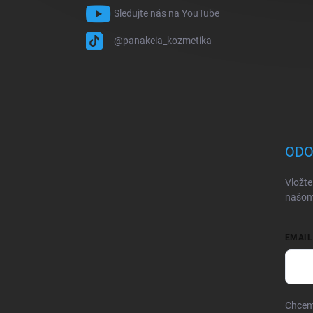
Sledujte nás na YouTube
@panakeia_kozmetika
ODO
Vložte
našom
EMAIL
Chcem 