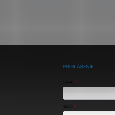
vzhľad, ktorý vám koenzým
Q10 môže priniesť.
PRIHLÁSENIE
E-MAIL
HESLO