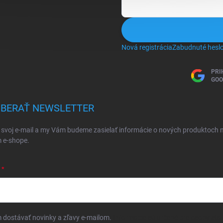
Nová registrácia
Zabudnuté hesl
PRI
GOO
BERAŤ NEWSLETTER
 svoj e-mail a my Vám budeme zasielať informácie o nových produktoch 
 e-shope.
dostávať novinky a zľavy e-mailom.
Informácie sú určené pre osoby star