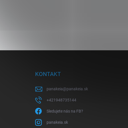
Z
á
p
ä
KONTAKT
t
i
panakeia
@
panakeia.sk
e
+421948735144
Sledujete nás na FB?
panakeia.sk