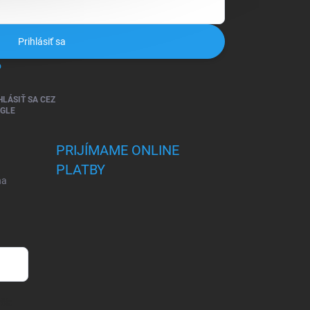
Prihlásiť sa
o
HLÁSIŤ SA CEZ
GLE
PRIJÍMAME ONLINE
PLATBY
na
šie