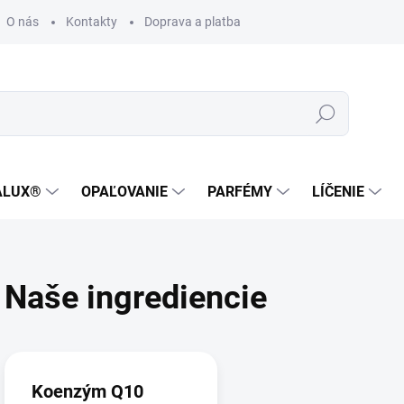
O nás
Kontakty
Doprava a platba
Zákaznícka podpora
Hľadať
ALUX®
OPAĽOVANIE
PARFÉMY
LÍČENIE
Naše ingrediencie
V
ý
p
Koenzým Q10