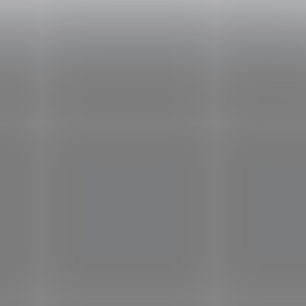
musíme hľadať spôsoby,
ako túto životne dôležitú
látku dopĺňať.
Koenzým
Q10 je kľúčový pre udržanie
mladistvého vzhľadu
pokožky. Jeho účinky sú
mnohostranné a zahŕňajú:
Aby sme zabezpečili
dostatočný prísun
koenzýmu Q10, je dôležité
zahrnúť ho do našej
kozmetickej rutiny. Na trhu
nájdeme množstvo
produktov obsahujúcich
tento zázračný antioxidant,
ako sú
pleťové séra
,
masky
a
krémy
. Tieto produkty
pomáhajú regenerovať
pokožku, vyhladzovať ju a
obnovovať jej svieži vzhľad.
Pri výbere kozmetiky s
koenzýmom Q10 je dôležité