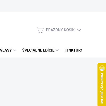
Bonusový program
Veľkoobchod
Referencie
Kariéra
A
PRÁZDNY KOŠÍK
NÁKUPNÝ
KOŠÍK
VLASY
ŠPECIÁLNE EDÍCIE
TINKTÚRY
ZDRAV