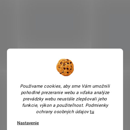
zohľadniť náš vek a stav
pokožky. Nadmerné a
dlhodobé používanie
produktov s vysokou
koncentráciou koenzýmu
Q10 by mohlo spomaliť
prirodzenú produkciu tejto
látky v tele. Preto je dôležité
voliť produkty primerane k
našim potrebám a dbať na
vyváženú a pravidelnú
starostlivosť o pokožku.
Pleťové séra s koenzýmom
Q10 sú ideálne na
intenzívnu starostlivosť.
Použivame cookies, aby sme Vám umožnili
Stačí ich naniesť ráno a
pohodlné prezeranie webu a vďaka analýze
večer pred aplikáciou
prevádzky webu neustále zlepšovali jeho
hydratačného krému.
Masky s koenzýmom Q10
funkcie, výkon a použiteľnost.
Podmienky
sa odporúča používať raz
ochrany osobných údajov
tu
až dvakrát týždenne, aby
sme pleti poskytli extra
Nastavenie
dávku hydratácie a