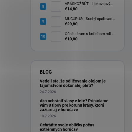
VRÁSKOŽRÚT - Lipkavcový
denný krém s Q10 30ml
€14,80
MUCURU® - Suchý opaľovací
olej SPF 30 100ml
€29,80
Očné sérum s kofeínom roll-
on na očné okolie 10ml
€10,80
BLOG
Vedeli ste, že odličovanie olejom je
tajomstvom dokonalej pleti?
24.7.2026
Ako ochrániť vlasy v lete? Prinášame
vám 8 tipov pre korunu krásy, ktorá
zažiari aj v horúčave
18.7.2026
Ochráňte svoje obličky počas
extrémnych horúčav