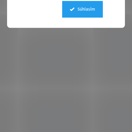
regenerácie. Krémy s
Súhlasím
koenzýmom Q10 sú skvelé
na každodenné použitie a
pomáhajú udržiavať
pokožku v optimálnom
stave.
Koenzým Q10 je
skutočným pokladom v
kozmetike. Jeho silné
antioxidačné vlastnosti a
schopnosť podporovať
regeneráciu buniek robia z
neho nenahraditeľného
spojenca v boji proti
starnutiu a poškodzovaniu
pokožky. Ak hľadáte
spôsob, ako udržať svoju
pokožku krásnu a zdravú,
produkty s koenzýmom Q10
by určite nemali chýbať vo
vašej kozmetickej výbave.
Nechajte svoju pleť žiariť a
vychutnajte si mladistvý