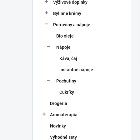
a
Výživové doplnky
n
Bylinné krémy
e
l
Potraviny a nápoje
Bio oleje
Nápoje
Káva, čaj
Instantné nápoje
Pochutiny
Cukríky
Drogéria
Aromaterapia
Novinky
Výhodné sety