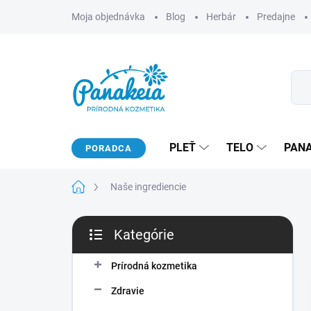
Prejsť
Moja objednávka
Blog
Herbár
Predajne
na
obsah
PLEŤ
TELO
PAN
PORADCA
Domov
Naše ingrediencie
B
Kategórie
o
Preskočiť
č
kategórie
n
Prírodná kozmetika
ý
Zdravie
p