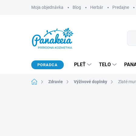
Prejsť
Moja objednávka
Blog
Herbár
Predajne
na
obsah
PLEŤ
TELO
PAN
PORADCA
Domov
Zdravie
Výživové doplnky
Zlaté mum