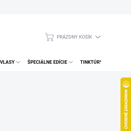
Bonusový program
Veľkoobchod
Referencie
Kariéra
A
PRÁZDNY KOŠÍK
NÁKUPNÝ
KOŠÍK
VLASY
ŠPECIÁLNE EDÍCIE
TINKTÚRY
ZDRAV