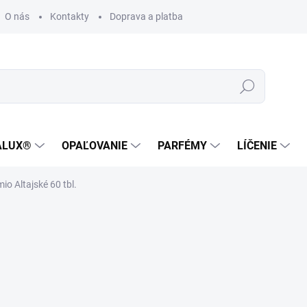
O nás
Kontakty
Doprava a platba
Zákaznícka podpora
Hľadať
ALUX®
OPAĽOVANIE
PARFÉMY
LÍČENIE
io Altajské 60 tbl.